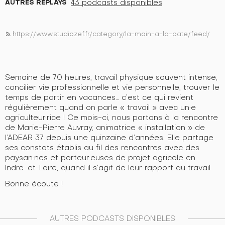
AUTRES REPLAYS
43 podcasts disponibles
https://www.studiozef.fr/category/la-main-a-la-pate/feed/
rss_feed
Semaine de 70 heures, travail physique souvent intense,
concilier vie professionnelle et vie personnelle, trouver le
temps de partir en vacances… c’est ce qui revient
régulièrement quand on parle « travail » avec un·e
agriculteur·rice ! Ce mois-ci, nous partons à la rencontre
de Marie-Pierre Auvray, animatrice « installation » de
l’ADEAR 37 depuis une quinzaine d’années. Elle partage
ses constats établis au fil des rencontres avec des
paysan·nes et porteur·euses de projet agricole en
Indre-et-Loire, quand il s’agit de leur rapport au travail.
Bonne écoute !
AUTRES PODCASTS DISPONIBLES