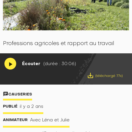
Professions agricoles et rapport au travail
Écouter
(durée : 30:06)
play_arrow
save_alt
(téléchargé 77x)
chat
CAUSERIES
PUBLIÉ
il y a 2 ans
ANIMATEUR
Avec Léna et Julie