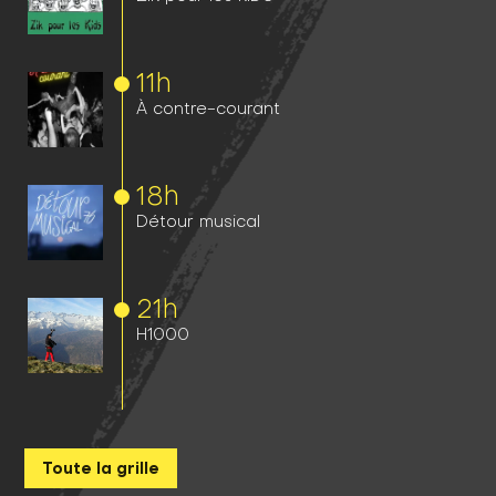
11h
À contre-courant
18h
Détour musical
21h
H1000
Toute la grille