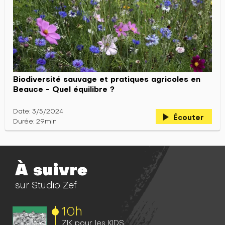
Biodiversité sauvage et pratiques agricoles en
Beauce - Quel équilibre ?
Date: 3/5/2024
play_arrow
Écouter
Durée: 29min
À suivre
sur Studio Zef
10h
ZIK pour les KIDS