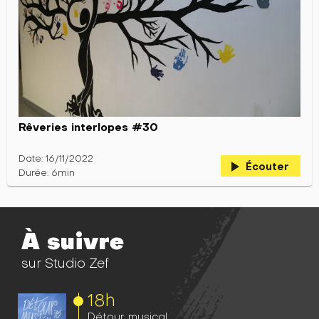
Rêveries interlopes #30
Date: 16/11/2022
play_arrow
Écouter
Durée: 6min
À suivre
sur Studio Zef
18h
Détour musical