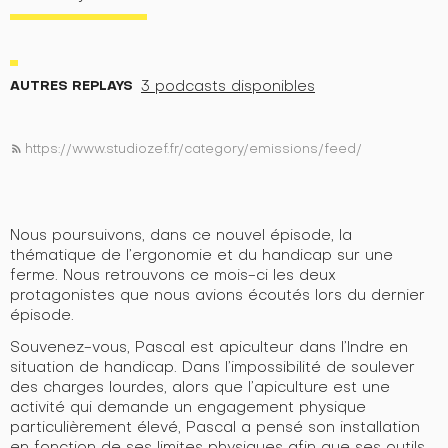
AUTRES REPLAYS
3 podcasts disponibles
https://www.studiozef.fr/category/emissions/feed/
rss_feed
Nous poursuivons, dans ce nouvel épisode, la
thématique de l’ergonomie et du handicap sur une
ferme. Nous retrouvons ce mois-ci les deux
protagonistes que nous avions écoutés lors du dernier
épisode.
Souvenez-vous, Pascal est apiculteur dans l’Indre en
situation de handicap. Dans l’impossibilité de soulever
des charges lourdes, alors que l’apiculture est une
activité qui demande un engagement physique
particulièrement élevé, Pascal a pensé son installation
en fonction de ses limites physiques afin que ses outils