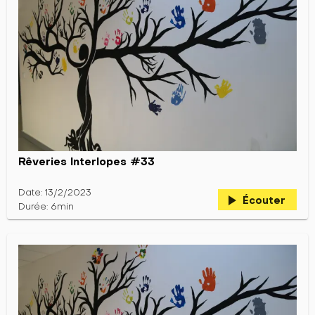
Rêveries Interlopes #33
Date: 13/2/2023
play_arrow
Écouter
Durée: 6min