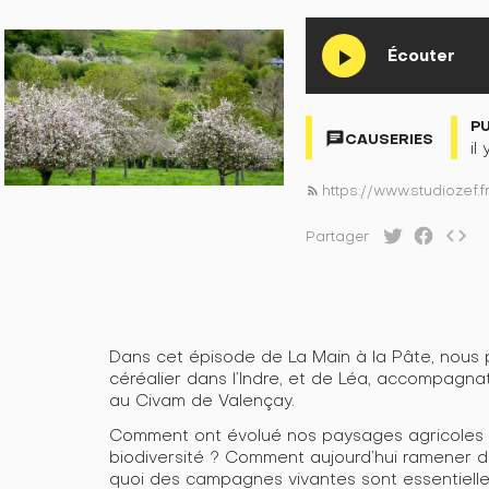
Écouter
play_arrow
P
chat
CAUSERIES
il
https://www.studiozef.
rss_feed
code
Partager
Dans cet épisode de La Main à la Pâte, nous p
céréalier dans l’Indre, et de Léa, accompagn
au Civam de Valençay.
Comment ont évolué nos paysages agricoles 
biodiversité ? Comment aujourd’hui ramener de
quoi des campagnes vivantes sont essentiell