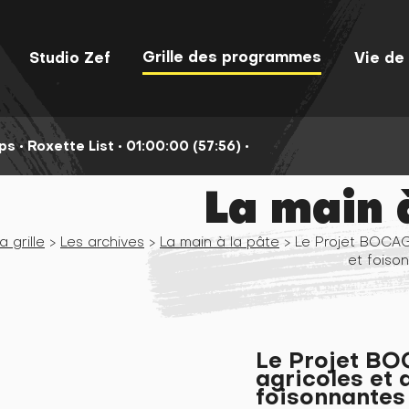
Grille des programmes
Studio Zef
Vie de 
mps
•
Roxette List
•
01:00:00 (57:56)
•
La main 
a grille
>
Les archives
>
La main à la pâte
> Le Projet BOCAGE
et foiso
Le Projet BO
agricoles et 
foisonnantes