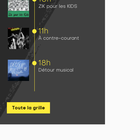
ZIK pour les KIDS
11h
À contre-courant
18h
Détour musical
Toute la grille