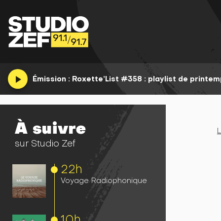
play_arrow
Émission :
Roxette’List #358 : playlist de printe
À suivre
L
sur Studio Zef
22h
Voyage Radiophonique
10h