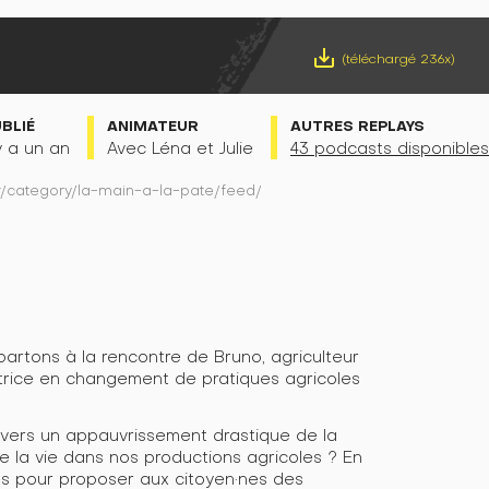
save_alt
(téléchargé 236x)
UBLIÉ
ANIMATEUR
AUTRES REPLAYS
 y a un an
Avec Léna et Julie
43 podcasts disponibles
fr/category/la-main-a-la-pate/feed/
artons à la rencontre de Bruno, agriculteur
atrice en changement de pratiques agricoles
vers un appauvrissement drastique de la
 la vie dans nos productions agricoles ? En
es pour proposer aux citoyen·nes des