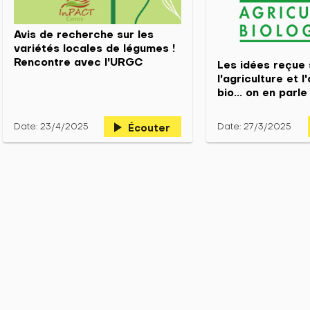
Avis de recherche sur les
variétés locales de légumes !
Rencontre avec l'URGC
Les idées reçue 
l'agriculture et l
bio... on en parle 
play_arrow
Date: 23/4/2025
Date: 27/3/2025
Écouter