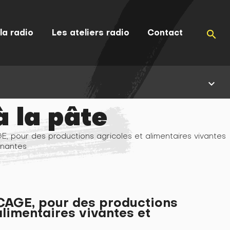
la radio
Les ateliers radio
Contact
search
keyboard_arrow_down
à la pâte
, pour des productions agricoles et alimentaires vivantes
nnantes
CAGE, pour des productions
alimentaires vivantes et