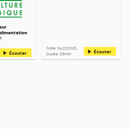
sur
'alimentation
!
Date: 16/2/2025
play_arrow
Écouter
play_arrow
Écouter
Durée: 33min