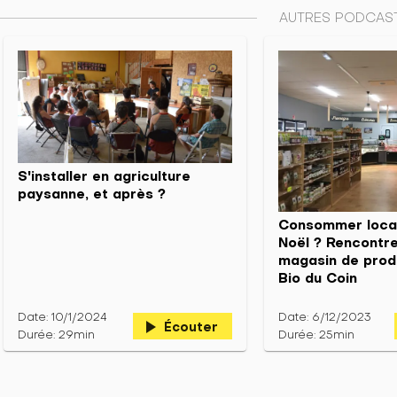
AUTRES PODCAST
S'installer en agriculture
paysanne, et après ?
Consommer local
Noël ? Rencontre
magasin de prod
Bio du Coin
Date: 10/1/2024
Date: 6/12/2023
play_arrow
Écouter
Durée: 29min
Durée: 25min