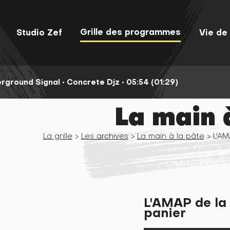
Grille des programmes
Studio Zef
Vie de 
rground Signal •
Concrete Djz •
05:54 (01:29)
La main 
La grille
>
Les archives
>
La main à la pâte
> L'AM
L'AMAP de la 
panier