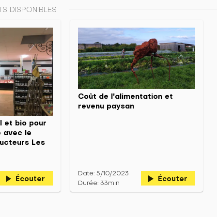
S DISPONIBLES
Coût de l'alimentation et
revenu paysan
 et bio pour
 avec le
ucteurs Les
Date: 5/10/2023
play_arrow
play_arrow
Écouter
Écouter
Durée: 33min