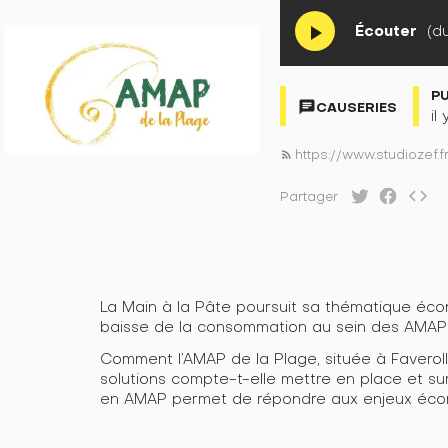
Écouter
(du
play_arrow
P
chat
CAUSERIES
il
https://www.studiozef.
rss_feed
code
Partager
La Main à la Pâte poursuit sa thématique éco
baisse de la consommation au sein des AMAP
Comment l’AMAP de la Plage, située à Faverol
solutions compte-t-elle mettre en place et su
en AMAP permet de répondre aux enjeux éco