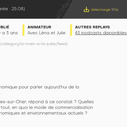
rée : 25:08)
save_alt
(téléchargé 117x)
UBLIÉ
ANIMATEUR
AUTRES REPLAYS
 y a 3 ans
Avec Léna et Julie
43 podcasts disponibles
fr/category/la-main-a-la-pate/feed/
nomique pour parler aujourd’hui de la
.
les-sur-Cher, répond à ce constat ? Quelles
rtout, en quoi le mode de commercialisation
nomiques et environnementaux actuels ?