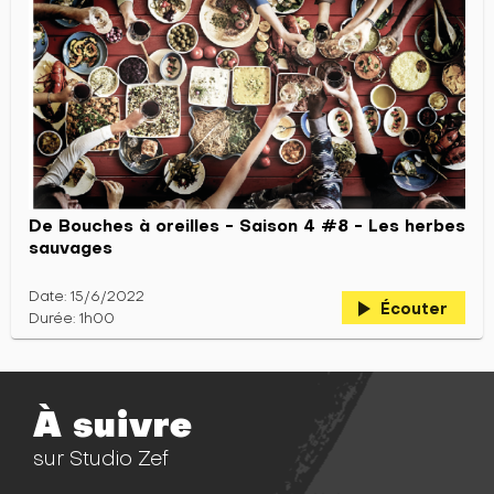
De Bouches à oreilles - Saison 4 #8 - Les herbes
sauvages
Date: 15/6/2022
play_arrow
Écouter
Durée: 1h00
À suivre
sur Studio Zef