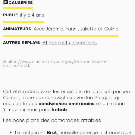
chat
CAUSERIES
PUBLIÉ
il y a 4 ans
ANIMATEURS
Avec Jérémie, Yann , Juliette et Coline
AUTRES REPLAYS
81 podcasts disponibles
https://www.studiozef.fr/category/de-bouches-a-
rss_feed
oreilles/feed/
Cet été, redécouvrez les émissions de la saison passée.
Ce soir, place aux sandwiches avec Ian Pasquer qui
sandwiches américains
nous parle des
et Ummahan
kebab
Yilmaz qui nous parle
.
Les bons plans des camarades attablés
Brut
Le restaurant
, nouvelle adresse bistronomique