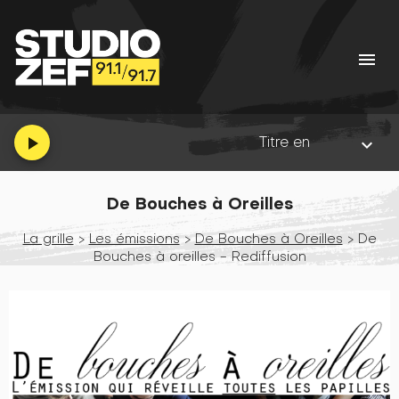
menu
Titre en cours :
07 - Busca
play_arrow
keyboard_arrow_down
De Bouches à Oreilles
La grille
>
Les émissions
>
De Bouches à Oreilles
> De
Bouches à oreilles - Rediffusion