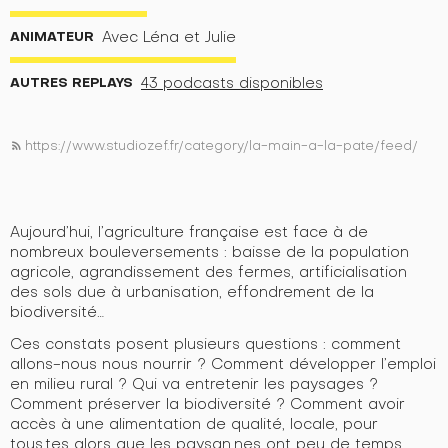
ANIMATEUR
Avec Léna et Julie
AUTRES REPLAYS
43 podcasts disponibles
https://www.studiozef.fr/category/la-main-a-la-pate/feed/
rss_feed
Aujourd’hui, l’agriculture française est face à de
nombreux bouleversements : baisse de la population
agricole, agrandissement des fermes, artificialisation
des sols due à urbanisation, effondrement de la
biodiversité…
Ces constats posent plusieurs questions : comment
allons-nous nous nourrir ? Comment développer l’emploi
en milieu rural ? Qui va entretenir les paysages ?
Comment préserver la biodiversité ? Comment avoir
accès à une alimentation de qualité, locale, pour
tous.tes alors que les paysan.nes ont peu de temps