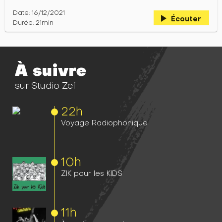
Date: 16/12/2021
play_arrow
Écouter
Durée: 21min
À suivre
sur Studio Zef
22h
Voyage Radiophonique
10h
ZIK pour les KIDS
11h