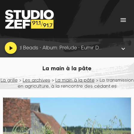
menu
And Beads
•
Album: Prelude •
Eumir Deodato •
05:22 (04:14)
play_arrow
keyboard_arrow_down
La main à la pâte
La grille
>
Les archives
>
La main à la pâte
> La transmission
en agriculture, à la rencontre des cédant.es