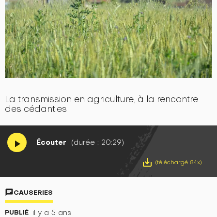
La transmission en agriculture, à la rencontre
des cédant.es
Écouter
(durée : 20:29)
play_arrow
save_alt
(téléchargé 84x)
chat
CAUSERIES
PUBLIÉ
il y a 5 ans