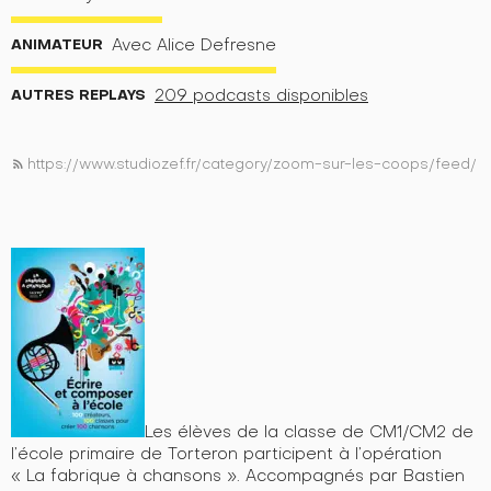
ANIMATEUR
Avec Alice Defresne
AUTRES REPLAYS
209 podcasts disponibles
https://www.studiozef.fr/category/zoom-sur-les-coops/feed/
rss_feed
Les élèves de la classe de CM1/CM2 de
l’école primaire de Torteron participent à l’opération
« La fabrique à chansons ». Accompagnés par Bastien