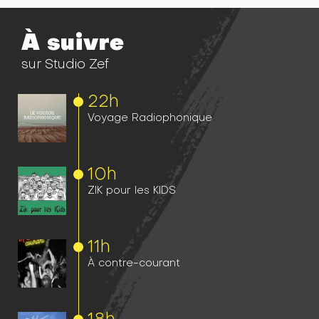
À suivre
sur Studio Zef
22h
Voyage Radiophonique
10h
ZIK pour les KIDS
11h
À contre-courant
18h