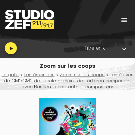
menu
Titre en cours :
No Strings Atta
play_arrow
keyboard_arrow_down
Zoom sur les coops
La grille
>
Les émissions
>
Zoom sur les coops
> Les élèves
de CM1/CM2 de l'école primaire de Torteron composent
avec Bastien Lucas, auteur-compositeur