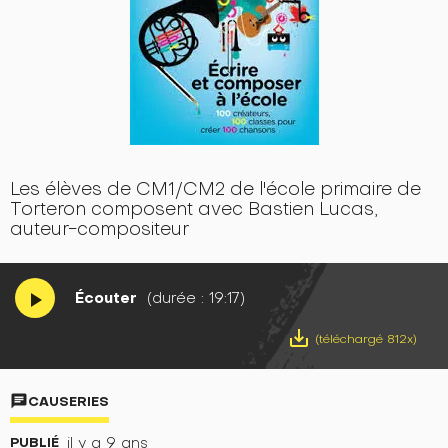
Les élèves de CM1/CM2 de l'école primaire de
Torteron composent avec Bastien Lucas,
auteur-compositeur
Écouter
(durée : 19:17)
play_arrow
save_alt
(téléchargé 812x)
chat
CAUSERIES
PUBLIÉ
il y a 9 ans