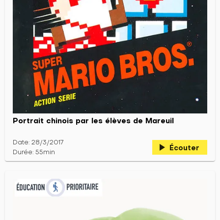
Portrait chinois par les élèves de Mareuil
Date: 28/3/2017
play_arrow
Écouter
Durée: 55min