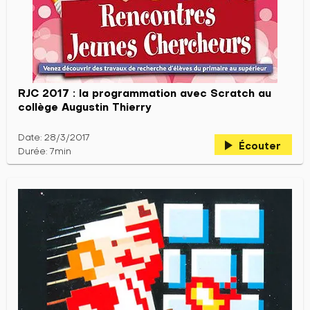
RJC 2017 : la programmation avec Scratch au
collège Augustin Thierry
Date: 28/3/2017
play_arrow
Écouter
Durée: 7min