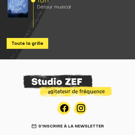
Détour musical
Toute la grille
S'INSCRIRE À LA NEWSLETTER
mail_outline