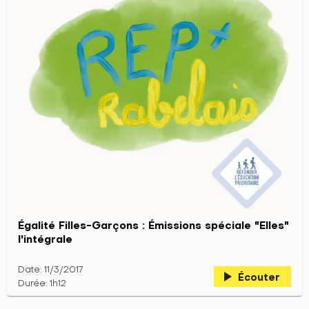
Égalité Filles-Garçons : Émissions spéciale "Elles"
l'intégrale
Date: 11/3/2017
play_arrow
Écouter
Durée: 1h12