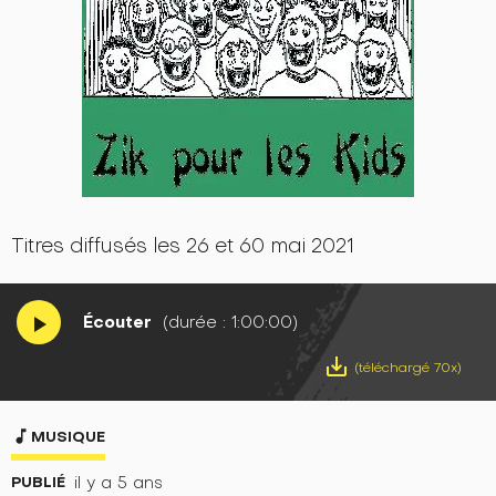
Titres diffusés les 26 et 60 mai 2021
Écouter
(durée : 1:00:00)
play_arrow
save_alt
(téléchargé 70x)
music_note
MUSIQUE
PUBLIÉ
il y a 5 ans