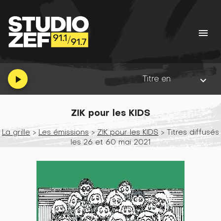
menu
Titre en cours :
Gimme My
play_arrow
keyboard_arrow_down
ZIK pour les KIDS
La grille
>
Les émissions
>
ZIK pour les KIDS
> Titres diffusés
les 26 et 60 mai 2021