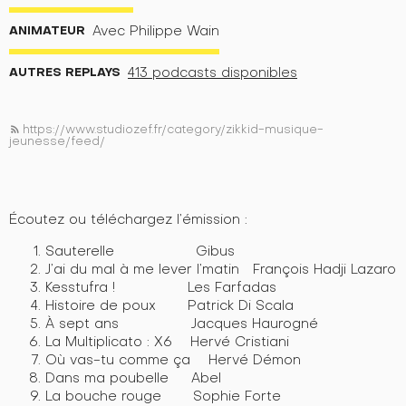
ANIMATEUR
Avec Philippe Wain
AUTRES REPLAYS
413 podcasts disponibles
https://www.studiozef.fr/category/zikkid-musique-
rss_feed
jeunesse/feed/
Écoutez ou téléchargez l’émission :
Sauterelle Gibus
J’ai du mal à me lever l’matin François Hadji Lazaro
Kesstufra ! Les Farfadas
Histoire de poux Patrick Di Scala
À sept ans Jacques Haurogné
La Multiplicato : X6 Hervé Cristiani
Où vas-tu comme ça Hervé Démon
Dans ma poubelle Abel
La bouche rouge Sophie Forte