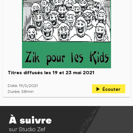
Titres diffusés les 19 et 23 mai 2021
Date: 19/5/2021
play_arrow
Écouter
Durée: 58min
À suivre
sur Studio Zef