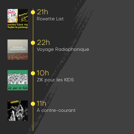
21h
Roxette List
22h
Voyage Radiophonique
10h
ZIK pour les KIDS
11h
À contre-courant