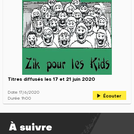
Titres diffusés les 17 et 21 juin 2020
Date: 17/6/2020
play_arrow
Écouter
Durée: 1h00
À suivre