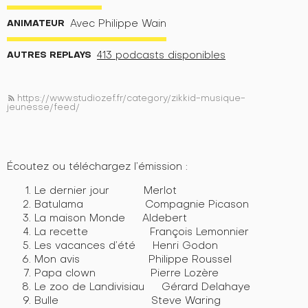
ANIMATEUR
Avec Philippe Wain
AUTRES REPLAYS
413 podcasts disponibles
https://www.studiozef.fr/category/zikkid-musique-
rss_feed
jeunesse/feed/
Écoutez ou téléchargez l’émission :
Le dernier jour Merlot
Batulama Compagnie Picason
La maison Monde Aldebert
La recette François Lemonnier
Les vacances d’été Henri Godon
Mon avis Philippe Roussel
Papa clown Pierre Lozère
Le zoo de Landivisiau Gérard Delahaye
Bulle Steve Waring