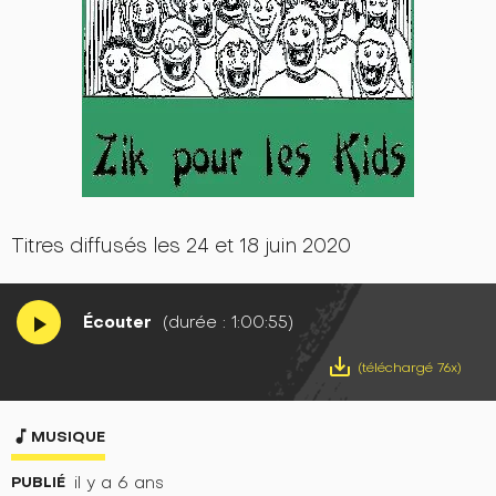
Titres diffusés les 24 et 18 juin 2020
Écouter
(durée : 1:00:55)
play_arrow
save_alt
(téléchargé 76x)
music_note
MUSIQUE
PUBLIÉ
il y a 6 ans