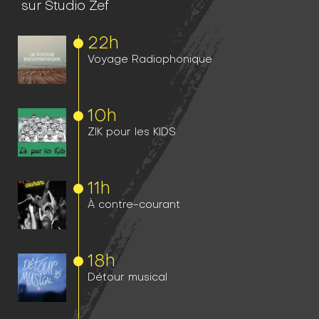
sur Studio Zef
22h
Voyage Radiophonique
10h
ZIK pour les KIDS
11h
À contre-courant
18h
Détour musical