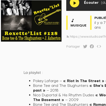
Écouter
(du
play_arrow
PUBLI
music_note
il y a 7
MUSIQUE
ans
https://www.studiozef.f
rss_feed
code
Partager
La playlist :
« Riot In The Street »
Pokey Lafarge –
«
She’s 
Bone Tee and The Slughunters
past »
– 2018
«
Wom
Nico Duportal & His Rhythm Dudes
The Basement »
– 2009
«
Roman
Bone Tee and The Slughunters