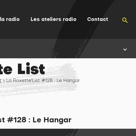
la radio
Les ateliers radio
Contact
search
keyboard_arrow_down
e List
t
> La Roxette'List #128 : Le Hangar
st #128 : Le Hangar