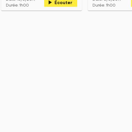
play_arrow
Écouter
Durée: 1h00
Durée: 1h00