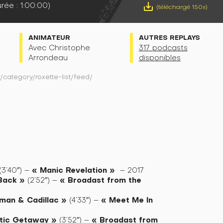
rée : 1:00:00)
save_alt
(téléchargé 150x)
É
ANIMATEUR
AUTRES REPLAYS
Avec Christophe
317 podcasts
Arrondeau
disponibles
r/category/roxette-list/feed/
«
Manic Revelation
»
(3’40″) –
– 2017
Back »
« Broadast from the
(2’52″) –
an & Cadillac »
« Meet Me In
(4’33″) –
tic Getaway »
« Broadast from
(3’52″) –