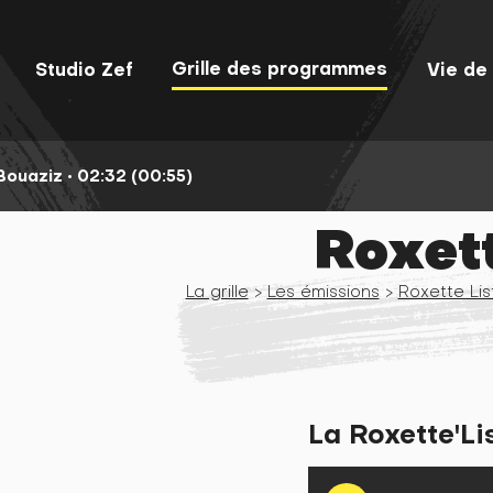
Grille des programmes
Studio Zef
Vie de 
Bouaziz •
02:32 (00:55)
Roxett
La grille
>
Les émissions
>
Roxette Lis
La Roxette'Li