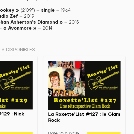
Hookey »
single
(2’09″) –
– 1964
udio Zef
– 2019
ohan Asherton’s Diamond »
– 2015
« Avonmore »
 –
– 2014
S DISPONIBLES
#129 : Nick
La Roxette'List #127 : le Glam
Rock
Date: 25/5/2019