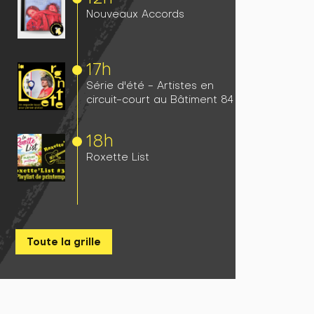
Nouveaux Accords
17h
Série d'été - Artistes en
circuit-court au Bâtiment 84
18h
Roxette List
Toute la grille