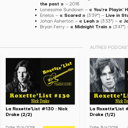
the past »
– 2018
«
You’re Playin’ 
Lonesome Sundown –
«
Scared »
Live in St
Enelos –
(3’39″) –
«
Leah »
« J
Johan Asherton –
(3’33″) –
«
Midnight Train »
Bryan Ferry –
(3’47″)
AUTRES PODCAST
La Roxette'List #130 : Nick
La Roxette'List 
Drake (2/2)
Drake (1/2)
Date: 15/6/2019
Date: 8/6/2019