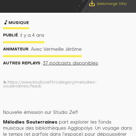
save_alt
(téléchargé 58x)
music_note
MUSIQUE
PUBLIÉ
il y a 4 ans
ANIMATEUR
Avec Vermeille Jérôme
AUTRES REPLAYS
37 podcasts disponibles
https://www.studiozef.fr/category/melodies-
rss_feed
souterraines/feed/
Nouvelle émission sur Studio Zef!
Mélodies Souterraines
part explorer les fonds
musicaux des bibliothèques Agglopolys. Un voyage dans
le temps (et parfois dans l’espace) pour dépoussiérer