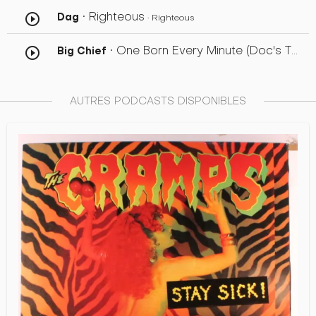
• Righteous
Dag
play_circle_outline
• Righteous
• One Born Every Minute (Doc's Theme)
Big Chief
play_circle_outline
AUTRES PODCASTS DISPONIBLES