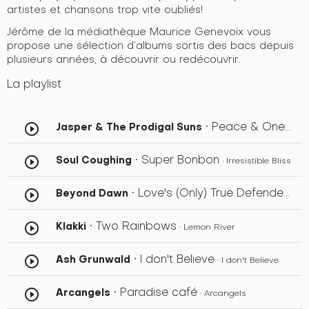
artistes et chansons trop vite oubliés!
Jérôme de la médiathèque Maurice Genevoix vous
propose une sélection d’albums sortis des bacs depuis
plusieurs années, à découvrir ou redécouvrir.
La playlist
• Peace & One Love
Jasper & The Prodigal Suns
play_circle_outline
• Super Bonbon
Soul Coughing
play_circle_outline
• Irresistible Bliss
• Love's (Only) True Defender
Beyond Dawn
play_circle_outline
• Rev
• Two Rainbows
Klakki
play_circle_outline
• Lemon River
• I don't Believe
Ash Grunwald
play_circle_outline
• I don't Believe
• Paradise café
Arcangels
play_circle_outline
• Arcangels