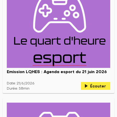
Emission LQHES : Agenda esport du 21 juin 2026
Date: 21/6/2026
play_arrow
Écouter
Durée: 58min