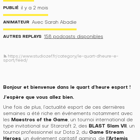
PUBLIÉ
il y a 2 mois
ANIMATEUR
Avec Sarah Abadie
AUTRES REPLAYS
158 podcasts disponibles
https://www.studiozef.fr/category/le-quart-dheure-e-
rss_feed
sport/feed/
Bonjour et bienvenue dans le quart d’heure esport !
J’espère que vous allez bien.
Une fois de plus, l’actualité esport de ces dernières
semaines a été riche en événements notamment avec
Maestros of the Game
les
,
un tournoi international de
BLAST Slam VII
type invitational sur Starcraft 2, des
, un
Game Stream
tournoi professionnel sur Dota 2, du
Heroes
l’Artemis
, un événement caritatif gaming, de