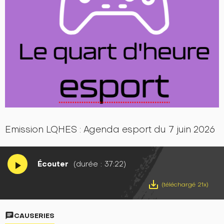
Emission LQHES : Agenda esport du 7 juin 2026
Écouter
(durée : 37:22)
play_arrow
save_alt
(téléchargé 21x)
chat
CAUSERIES