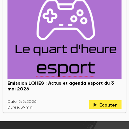
Emission LQHES : Actus et agenda esport du 3
mai 2026
Date: 3/5/2026
play_arrow
Écouter
Durée: 39min