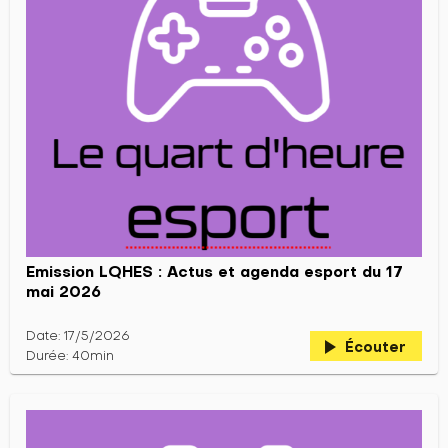
Emission LQHES : Actus et agenda esport du 17
mai 2026
Date: 17/5/2026
play_arrow
Écouter
Durée: 40min