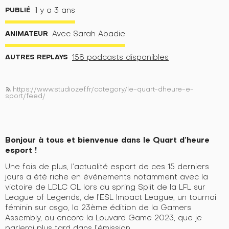
PUBLIÉ
il y a 3 ans
ANIMATEUR
Avec Sarah Abadie
AUTRES REPLAYS
158 podcasts disponibles
https://www.studiozef.fr/category/le-quart-dheure-e-
rss_feed
sport/feed/
Bonjour à tous et bienvenue dans le Quart d’heure
esport !
Une fois de plus, l’actualité esport de ces 15 derniers
jours a été riche en événements notamment avec la
victoire de LDLC OL lors du spring Split de la LFL sur
League of Legends, de l’ESL Impact League, un tournoi
féminin sur csgo, la 23ème édition de la Gamers
Assembly, ou encore la Louvard Game 2023, que je
parlerai plus tard dans l’émission.