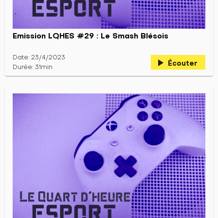
Emission LQHES #29 : Le Smash Blésois
Date: 23/4/2023
play_arrow
Écouter
Durée: 31min