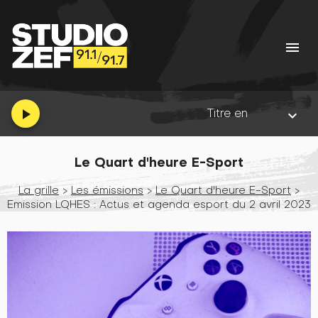
menu
Titre en cours :
Hell Is a Fiel
play_arrow
keyboard_arrow_down
Le Quart d'heure E-Sport
La grille
>
Les émissions
>
Le Quart d'heure E-Sport
>
Emission LQHES : Actus et agenda esport du 2 avril 2023