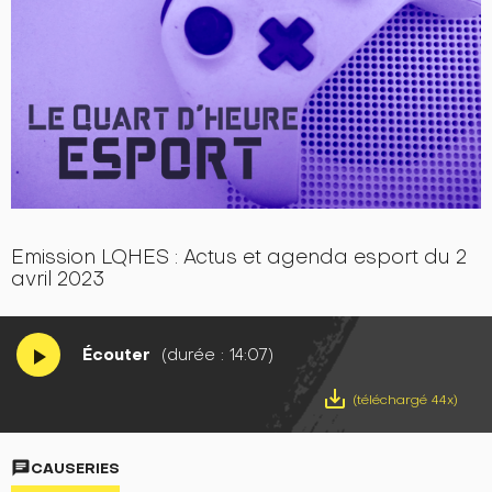
Emission LQHES : Actus et agenda esport du 2
avril 2023
Écouter
(durée : 14:07)
play_arrow
save_alt
(téléchargé 44x)
chat
CAUSERIES