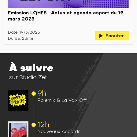
Emission LQHES : Actus et agenda esport du 19
mars 2023
Date: 19/3/2023
play_arrow
Écouter
Durée: 28min
À suivre
sur Studio Zef
9h
Polemix & La Voix Off
12h
Nouveaux Accords