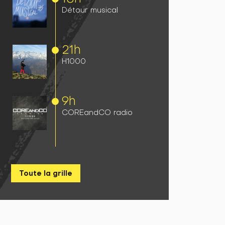
Détour musical
21h
H1000
9h
COREandCO radio
Toute la grille