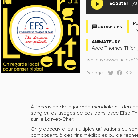
Écouter
(du
play_arrow
P
chat
CAUSERIES
il
ANIMATEURS
Avec Thomas Thierry
https://www.studiozef.
rss_feed
code
Partager
À l’occasion de la journée mondiale du don de
sang et les usages de ces dons avec Elise Thu
sur le Loir-et-Cher.
On y découvre les multiples utilisations du san
composent, à des fins médicales ou de recherc