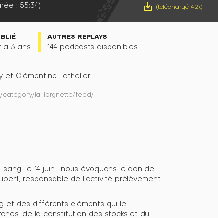
rée : 55:34)
save_alt
(téléchargé 42x)
UBLIÉ
AUTRES REPLAYS
 y a 3 ans
144 podcasts disponibles
 et Clémentine Lathelier
fr/category/la_lorgnette/feed/
 sang, le 14 juin, nous évoquons le don de
bert, responsable de l’activité prélèvement
g et des différents éléments qui le
hes, de la constitution des stocks et du