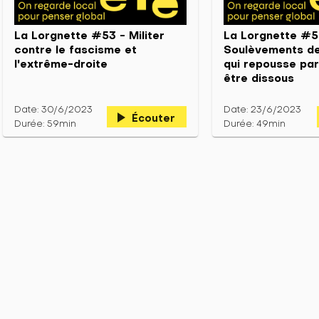
La Lorgnette #53 - Militer
La Lorgnette #5
contre le fascisme et
Soulèvements de
l'extrême-droite
qui repousse par
être dissous
Date: 30/6/2023
Date: 23/6/2023
play_arrow
Écouter
Durée: 59min
Durée: 49min