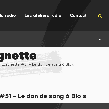
la radio
Les ateliers radio
Contact
search
keyboard_arrow_down
gnette
 Lorgnette #51 - Le don de sang à Blois
#51 - Le don de sang à Blois