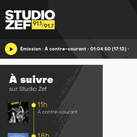
play_arrow
Émission :
À contre-courant
•
01:04:50 (17:13)
•
À suivre
sur Studio Zef
11h
À contre-courant
18h