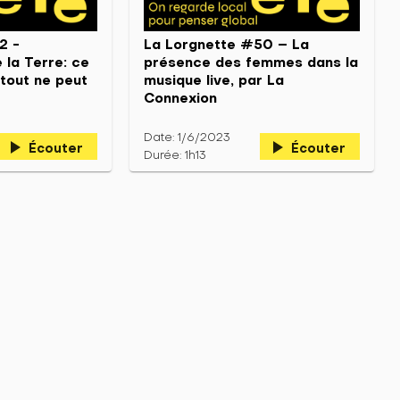
2 -
La Lorgnette #50 – La
 la Terre: ce
présence des femmes dans la
tout ne peut
musique live, par La
Connexion
Date: 1/6/2023
play_arrow
play_arrow
Écouter
Écouter
Durée: 1h13