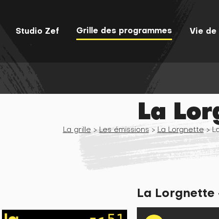
Grille des programmes
Studio Zef
Vie de 
La Lor
La grille
>
Les émissions
>
La Lorgnette
> La
La Lorgnette 