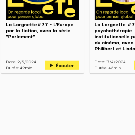
La Lorgnette#77 - L'Europe
La Lorgnette #7
par la fiction, avec la série
psychothérapie
"Parlement"
institutionnelle 
du cinéma, avec 
Philibert et Lind
Date: 2/5/2024
Date: 17/4/2024
play_arrow
Écouter
Durée: 49min
Durée: 46min