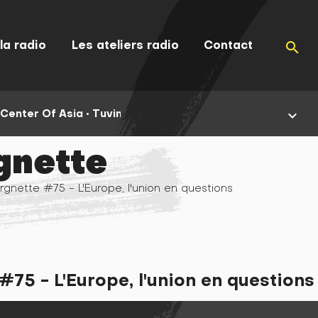
la radio
Les ateliers radio
Contact
search
Center Of Asia •
Tuvinian Singers & Musicians •
06:02 (04
keyboard_arrow_down
gnette
rgnette #75 - L'Europe, l'union en questions
#75 - L'Europe, l'union en questions