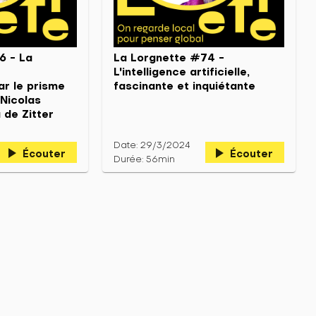
6 - La
La Lorgnette #74 -
L'intelligence artificielle,
par le prisme
fascinante et inquiétante
Nicolas
a de Zitter
Date: 29/3/2024
play_arrow
play_arrow
Écouter
Écouter
Durée: 56min