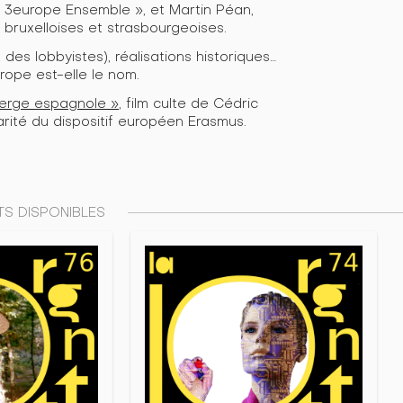
n 3europe Ensemble », et Martin Péan,
bruxelloises et strasbourgeoises.
es lobbyistes), réalisations historiques…
rope est-elle le nom.
auberge espagnole »
, film culte de Cédric
arité du dispositif européen Erasmus.
S DISPONIBLES