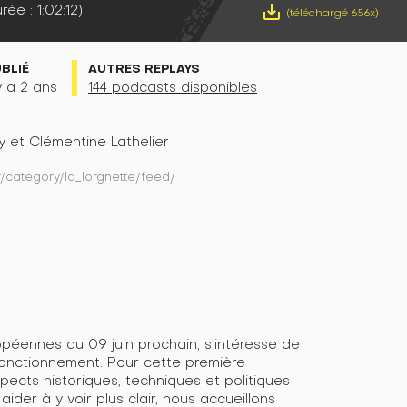
rée : 1:02:12)
save_alt
(téléchargé 656x)
UBLIÉ
AUTRES REPLAYS
 y a 2 ans
144 podcasts disponibles
 et Clémentine Lathelier
fr/category/la_lorgnette/feed/
opéennes du 09 juin prochain, s’intéresse de
fonctionnement. Pour cette première
spects historiques, techniques et politiques
ider à y voir plus clair, nous accueillons