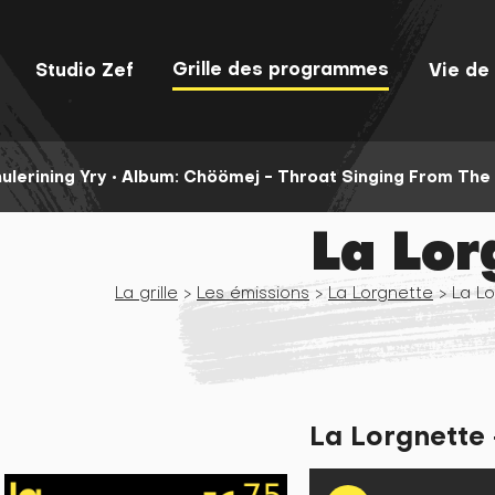
Grille des programmes
Studio Zef
Vie de 
lerining Yry
•
Album: Chöömej - Throat Singing From The 
La Lor
La grille
>
Les émissions
>
La Lorgnette
> La Lo
La Lorgnette 