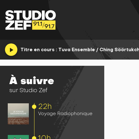
play_arrow
Titre en cours :
Tuva Ensemble / Ching Söörtukchu
À suivre
sur Studio Zef
22h
Voyage Radiophonique
10h