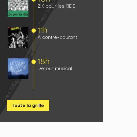
ZIK pour les KIDS
11h
À contre-courant
18h
Détour musical
Toute la grille