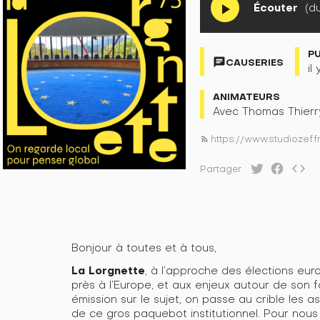
Écouter
(du
play_arrow
P
chat
CAUSERIES
il
ANIMATEURS
Avec Thomas Thierry
https://www.studiozef.
rss_feed
code
Partager
Bonjour à toutes et à tous,
La Lorgnette
, à l’approche des élections eur
près à l’Europe, et aux enjeux autour de son 
émission sur le sujet, on passe au crible les a
de ce gros paquebot institutionnel. Pour nous a