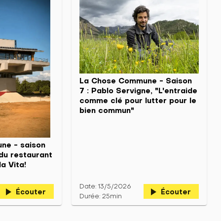
La Chose Commune - Saison
7 : Pablo Servigne, "L'entraide
comme clé pour lutter pour le
bien commun"
ne - saison
du restaurant
la Vita!
Date: 13/5/2026
play_arrow
play_arrow
Écouter
Écouter
Durée: 25min