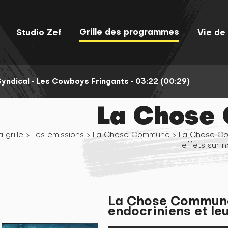
Grille des programmes
Studio Zef
Vie de 
yndical •
Les Cowboys Fringants •
03:22 (00:30)
La Chose
a grille
>
Les émissions
>
La Chose Commune
> La Chose Com
effets sur n
La Chose Commune 
endocriniens et leu