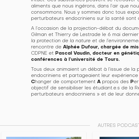
aliments que nous ingérons, dans l’air que no
consommons. Nous y sommes donc tous exposé
perturbateurs endocriniens sur la santé sont
A l’occasion de la projection-débat du docume
Gilman et Thierry de Lestrade le 6 mai dernie
la protection de la nature et de l’environnem
Alphée Dufour, chargée de mis
rencontre de
Pascal Vaudin, docteur en génétiq
CDPNE et
conférences à l’université de Tours.
Tous deux animaient un débat à l’issue de la 
endocriniens et partageaient leur expérienc
C
A
P
hanger de comportement
propos des
er
objectif de sensibiliser les étudiant.e.s de l
perturbateurs endocriniens » et de leur donner 
AUTRES PODCAST