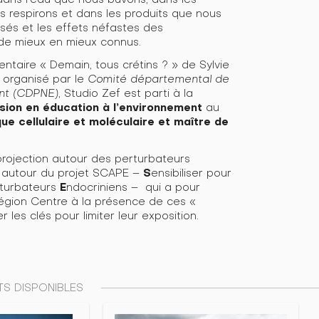
us respirons et dans les produits que nous
s et les effets néfastes des
 de mieux en mieux connus.
ntaire « Demain, tous crétins ? » de Sylvie
r organisé par le
Comité départemental de
ent (CDPNE)
, Studio Zef est parti à la
sion en éducation à l’environnement
au
ue cellulaire et moléculaire et maître de
projection autour des perturbateurs
S
e autour du projet SCAPE –
ensibiliser pour
E
turbateurs
ndocriniens – qui a pour
a Région Centre à la présence de ces «
les clés pour limiter leur exposition.
S DISPONIBLES