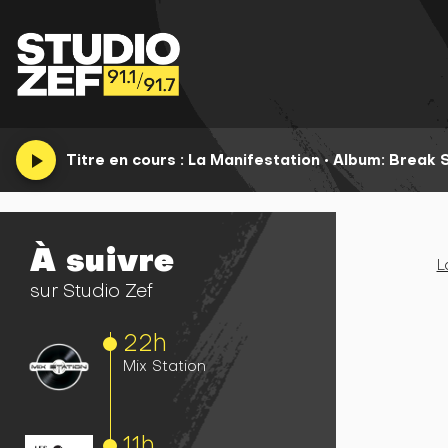
play_arrow
Titre en cours :
La Manifestation
•
Album: Break S
À suivre
L
sur Studio Zef
22h
Mix Station
11h