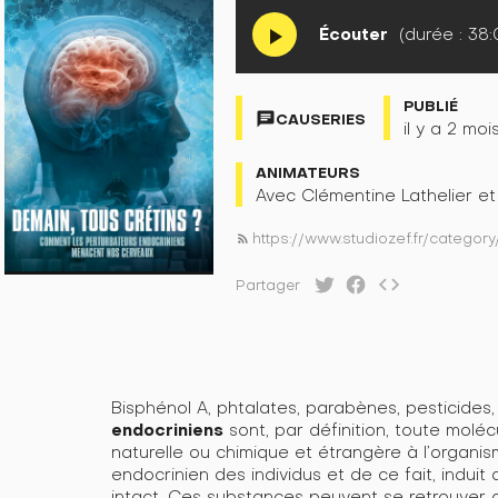
Écouter
(durée : 38:
play_arrow
PUBLIÉ
chat
CAUSERIES
il y a 2 moi
ANIMATEURS
Avec Clémentine Lathelier e
https://www.studiozef.fr/categ
rss_feed
code
Partager
Bisphénol A, phtalates, parabènes, pesticides
endocriniens
sont, par définition, toute molé
naturelle ou chimique et étrangère à l’organis
endocrinien des individus et de ce fait, indui
intact. Ces substances peuvent se retrouver 