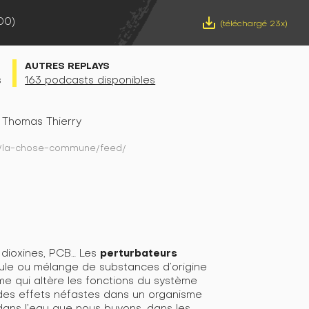
00)
save_alt
(téléchargé 23x)
AUTRES REPLAYS
s
163 podcasts disponibles
t Thomas Thierry
ory/la-chose-commune/feed/
perturbateurs
, dioxines, PCB… Les
cule ou mélange de substances d’origine
me qui altère les fonctions du système
t des effets néfastes dans un organisme
dans l’eau que nous buvons, dans les