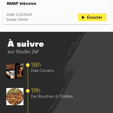
AMAP blésoise
Date: 6/3/2023
play_arrow
Écouter
Durée: 34min
À suivre
sur Studio Zef
18h
Disk-Covers
19h
De Bouches à Oreilles