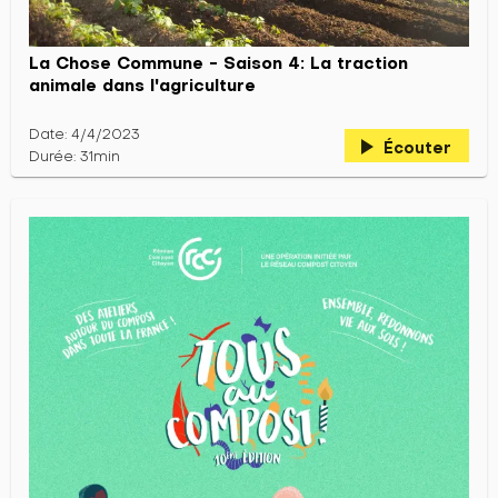
La Chose Commune - Saison 4: La traction
animale dans l'agriculture
Date: 4/4/2023
play_arrow
Écouter
Durée: 31min