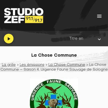
menu
Titre en cours :
Ache
•
Album
play_arrow
keyboard_arrow_down
La Chose Commune
La grille
>
Les émissions
>
La Chose Commune
> La Chose
Commune – Saison 4: Urgence Faune Sauvage de Sologne