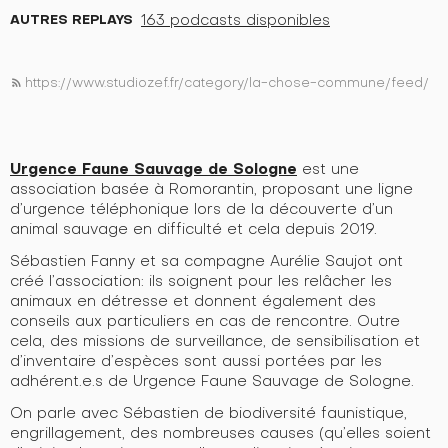
AUTRES REPLAYS
163 podcasts disponibles
https://www.studiozef.fr/category/la-chose-commune/feed/
rss_feed
Urgence Faune Sauvage de Sologne
est une
association basée à Romorantin, proposant une ligne
d’urgence téléphonique
lors de la découverte d’un
animal sauvage en difficulté et cela depuis 2019.
Sébastien Fanny et sa compagne Aurélie Saujot ont
créé l’association: ils soignent pour les relâcher les
animaux en détresse et donnent également des
conseils aux particuliers en cas de rencontre. Outre
cela, des
missions de surveillance, de sensibilisation et
d’inventaire d’espèces sont aussi portées par les
adhérent.e.s de Urgence Faune Sauvage de Sologne.
On parle avec Sébastien de biodiversité faunistique,
engrillagement, des
nombreuses causes (qu’elles soient