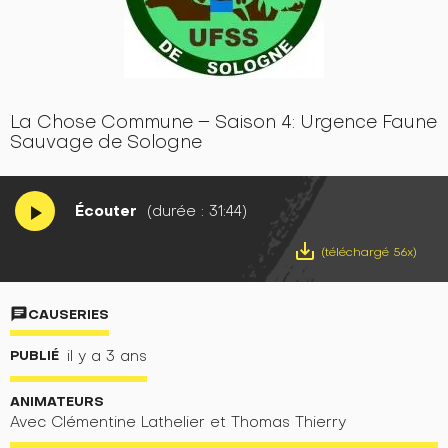
La Chose Commune – Saison 4: Urgence Faune
Sauvage de Sologne
Écouter
(durée : 31:44)
play_arrow
save_alt
(téléchargé 56x)
chat
CAUSERIES
PUBLIÉ
il y a 3 ans
ANIMATEURS
Avec Clémentine Lathelier et Thomas Thierry