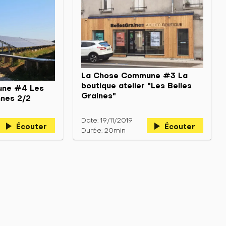
La Chose Commune #3 La
boutique atelier "Les Belles
une #4 Les
Graines"
nnes 2/2
Date: 19/11/2019
play_arrow
play_arrow
Écouter
Écouter
Durée: 20min