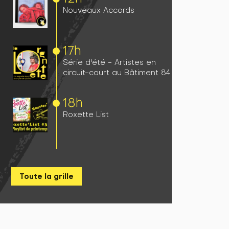
Nouveaux Accords
17h
Série d'été - Artistes en
circuit-court au Bâtiment 84
18h
Roxette List
Toute la grille