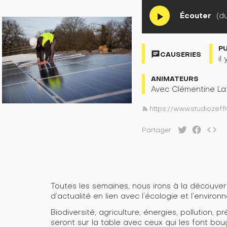
Écouter
(du
play_arrow
P
chat
CAUSERIES
il
ANIMATEURS
Avec Clémentine Lat
https://www.studiozef
rss_feed
code
Partager
Toutes les semaines, nous irons à la découverte
d’actualité en lien avec l’écologie et l’environ
Biodiversité, agriculture, énergies, pollution, 
seront sur la table avec ceux qui les font boug