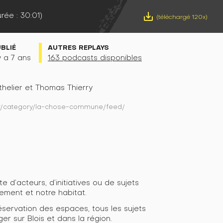
rée : 30:01)
save_alt
(téléchargé 120x)
UBLIÉ
AUTRES REPLAYS
 y a 7 ans
163 podcasts disponibles
helier et Thomas Thierry
.fr/category/la-chose-commune/feed/
 d’acteurs, d’initiatives ou de sujets
nement et notre habitat.
préservation des espaces, tous les sujets
er sur Blois et dans la région.