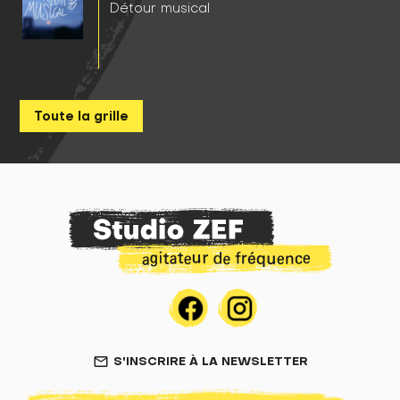
Détour musical
Toute la grille
S'INSCRIRE À LA NEWSLETTER
mail_outline