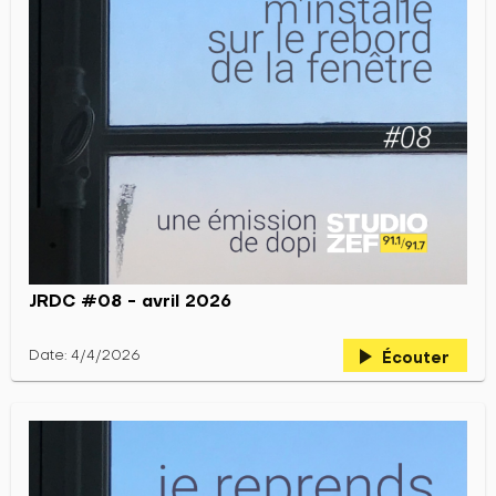
JRDC #08 - avril 2026
play_arrow
Date: 4/4/2026
Écouter