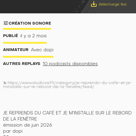
save_alt
(téléchargé 16x)
tune
CRÉATION SONORE
PUBLIÉ
il y a 2 mois
ANIMATEUR
Avec dopi
AUTRES REPLAYS
10 podcasts disponibles
https://www.studiozef.fr/category/je-reprends-du-cafe-et-je-
rss_feed
minstalle-sur-le-rebord-de-la-fenetre/feed/
JE REPRENDS DU CAFÉ ET JE M’INSTALLE SUR LE REBORD
DE LA FENÊTRE
émission de juin 2026
par dopi