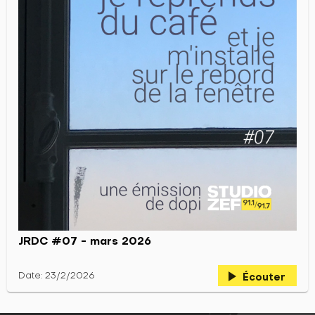
JRDC #07 - mars 2026
play_arrow
Date: 23/2/2026
Écouter