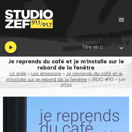
menu
Titre en cours :
Seagulls
•
Album
play_arrow
keyboard_arrow_down
Je reprends du café et je m'installe sur le
rebord de la fenêtre
La grille
>
Les émissions
>
Je reprends du café et je
m'installe sur le rebord de la fenêtre
> JRDC #10 - juin
2026