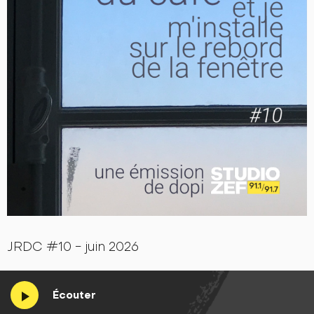
JRDC #10 - juin 2026
Écouter
play_arrow