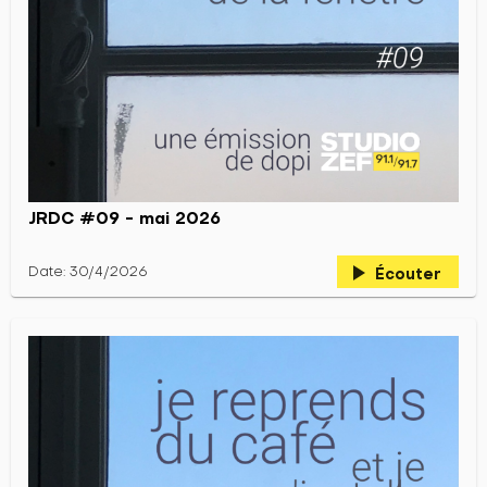
JRDC #09 - mai 2026
play_arrow
Date: 30/4/2026
Écouter