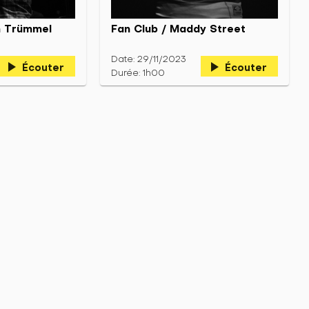
n Trümmel
Fan Club / Maddy Street
Date: 29/11/2023
play_arrow
play_arrow
Écouter
Écouter
Durée: 1h00