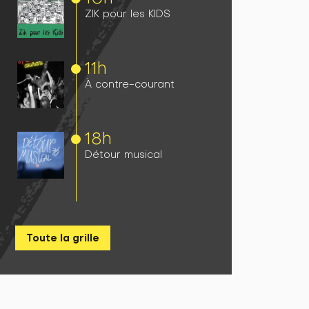
ZIK pour les KIDS
11h
À contre-courant
18h
Détour musical
Toute la grille