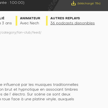
rée : 1:00:00)
save_alt
(téléchargé 78x)
LIÉ
ANIMATEUR
AUTRES REPLAYS
 a 3 ans
Avec Nech
36 podcasts disponibles
fr/category/fan-club/feed/
 influencé par les musiques traditionnelles
 son brut et hypnotique en associant timbres
s de l’ électro. Sur scène ce sont deux
 à roue face à une platine vinyle, auxquels