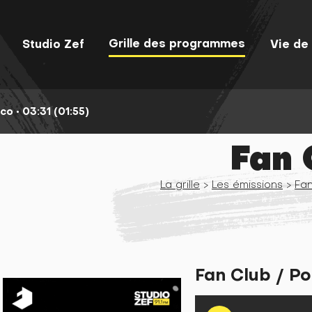
Grille des programmes
Studio Zef
Vie de 
co •
03:31 (01:55)
Fan 
La grille
>
Les émissions
>
Fan
Fan Club / Po