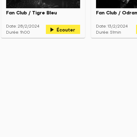
Fan Club / Tigre Bleu
Fan Club / Odra
Date: 28/2/2024
Date: 13/2/2024
play_arrow
Écouter
Durée: 1h00
Durée: 51min