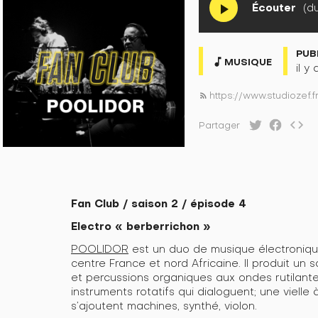
Écouter
(du
play_arrow
PUB
music_note
MUSIQUE
il y
https://www.studiozef.
rss_feed
code
Partager
Fan Club / saison 2 / épisode 4
Electro « berberrichon »
POOLIDOR
est un duo de musique électronique
centre France et nord Africaine. Il produit un
et percussions organiques aux ondes rutilante
instruments rotatifs qui dialoguent; une vielle
s’ajoutent machines, synthé, violon.