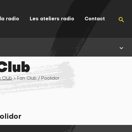
la radio
Les ateliers radio
Contact
search
keyboard_arrow_down
Club
 Club
> Fan Club / Poolidor
olidor