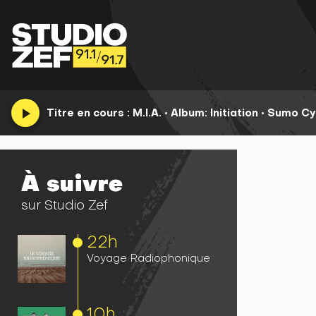
play_arrow
Titre en cours :
M.I.A.
•
Album: Initiation •
Sumo Cy
À suivre
sur Studio Zef
22h
Voyage Radiophonique
10h