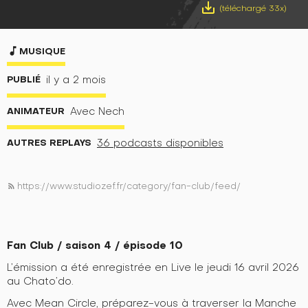
save_alt
(téléchargé 33x)
music_note
MUSIQUE
PUBLIÉ
il y a 2 mois
ANIMATEUR
Avec Nech
AUTRES REPLAYS
36 podcasts disponibles
https://www.studiozef.fr/category/fan-club/feed/
rss_feed
Fan Club / saison 4 / épisode 10
L’émission a été enregistrée en Live le jeudi 16 avril 2026
au Chato’do.
Avec Mean Circle, préparez-vous à traverser la Manche