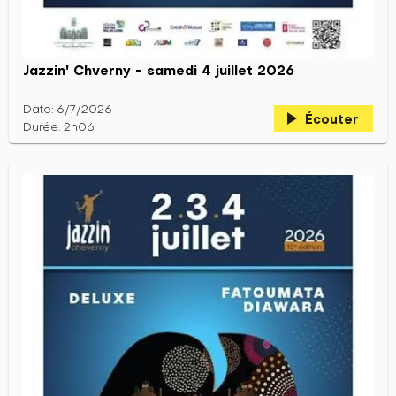
Jazzin' Chverny - samedi 4 juillet 2026
Date: 6/7/2026
play_arrow
Écouter
Durée: 2h06