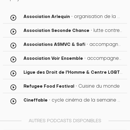
• organisation de la Semaine de la Diversité
Association Arlequin
play_circle_outline
• lutte contre l'excision
Association Seconde Chance
play_circle_outline
• accompagnement des personnes migrantes & soutien aux femmes indiennes
Associations ASMVC & Safi
play_circle_outline
• accompagnement des personnes malvoyantes
Association Voir Ensemble
play_circle_outline
Ligue des Droit de l'Homme & Centre LGBT de Touraine
play_circle_outline
• Cuisine du monde
Refugee Food Festival
play_circle_outline
• cycle cinéma de la semaine de la Diversité
Cineffable
play_circle_outline
AUTRES PODCASTS DISPONIBLES