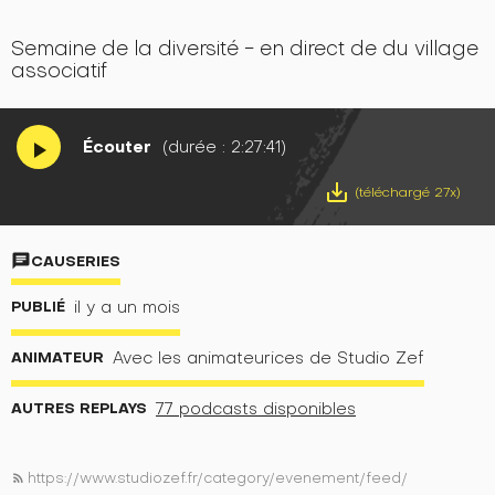
Semaine de la diversité - en direct de du village
associatif
Écouter
(durée : 2:27:41)
play_arrow
save_alt
(téléchargé 27x)
chat
CAUSERIES
PUBLIÉ
il y a un mois
ANIMATEUR
Avec les animateurices de Studio Zef
AUTRES REPLAYS
77 podcasts disponibles
https://www.studiozef.fr/category/evenement/feed/
rss_feed