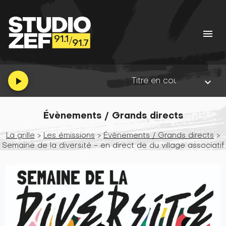
menu
Titre en cours :
Que dalle tout
•
Al
play_arrow
keyboard_arrow_down
Évènements / Grands directs
La grille
>
Les émissions
>
Évènements / Grands directs
>
Semaine de la diversité - en direct de du village associatif