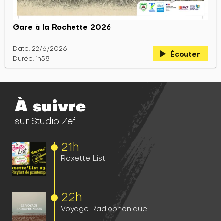
Gare à la Rochette 2026
Date: 22/6/2026
play_arrow
Écouter
Durée: 1h58
À suivre
sur Studio Zef
21h
Roxette List
22h
Voyage Radiophonique