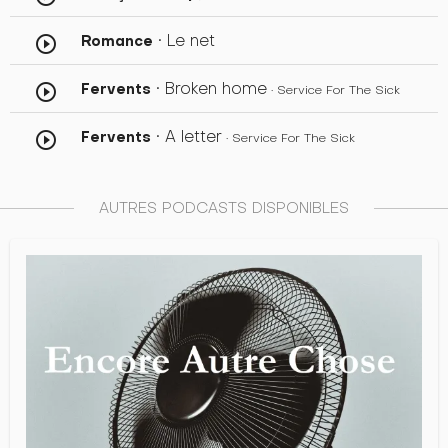
• Le net
Romance
play_circle_outline
• Broken home
Fervents
play_circle_outline
• Service For The Sick
• A letter
Fervents
play_circle_outline
• Service For The Sick
AUTRES PODCASTS DISPONIBLES