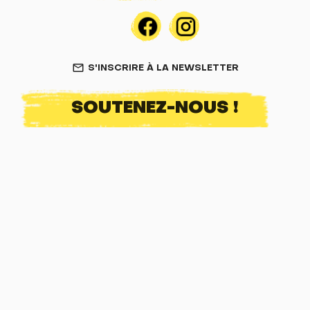
S'INSCRIRE À LA NEWSLETTER
mail_outline
SOUTENEZ-NOUS !