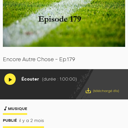
Encore Autre Chose - Ep.179
Écouter
(durée : 1:00:00)
play_arrow
save_alt
(téléchargé 61x)
music_note
MUSIQUE
PUBLIÉ
il y a 2 mois