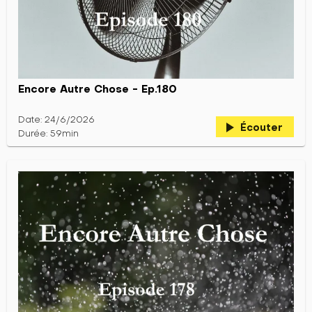
Encore Autre Chose - Ep.180
Date: 24/6/2026
play_arrow
Écouter
Durée: 59min