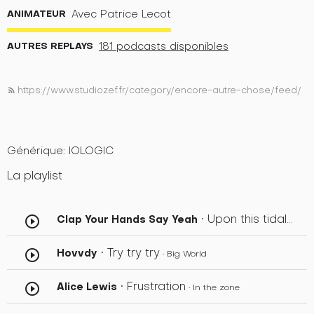
ANIMATEUR
Avec Patrice Lecot
AUTRES REPLAYS
181 podcasts disponibles
https://www.studiozef.fr/category/encore-autre-chose/feed/
rss_feed
Générique: IOLOGIC
La playlist
• Upon this tidal wave of young blood
Clap Your Hands Say Yeah
play_circle_outline
• Try try try
Hovvdy
play_circle_outline
• Big World
• Frustration
Alice Lewis
play_circle_outline
• In the zone