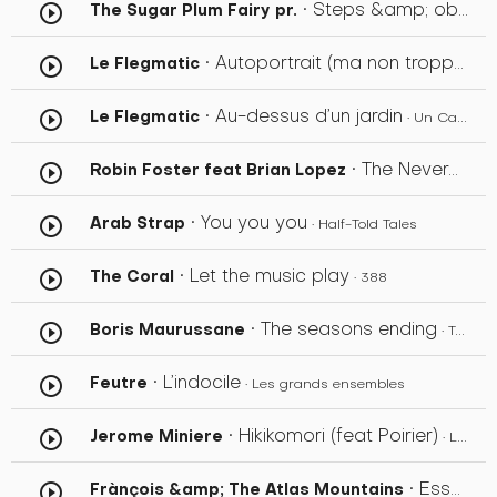
• Steps &amp; obstacles
The Sugar Plum Fairy pr.
play_circle_outline
• Autoportrait (ma non troppo)
Le Flegmatic
play_circle_outline
• U
• Au-dessus d’un jardin
Le Flegmatic
play_circle_outline
• Un Cambio de Perspectiva
• The Neverender
Robin Foster feat Brian Lopez
play_circle_outline
• You you you
Arab Strap
play_circle_outline
• Half-Told Tales
• Let the music play
The Coral
play_circle_outline
• 388
• The seasons ending
Boris Maurussane
play_circle_outline
• Tears of English Town
• L’indocile
Feutre
play_circle_outline
• Les grands ensembles
• Hikikomori (feat Poirier)
Jerome Miniere
play_circle_outline
• La dérive des rêves
• Essaie Maintenant
Frànçois &amp; The Atlas Mountains
play_circle_outline