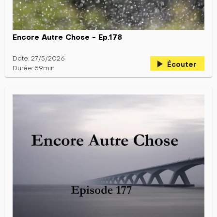
Encore Autre Chose - Ep.178
Date: 27/5/2026
play_arrow
Écouter
Durée: 59min