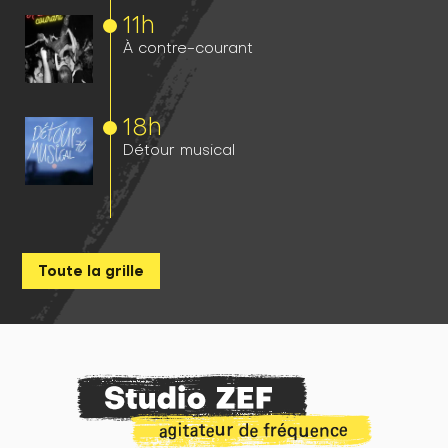
11h
À contre-courant
18h
Détour musical
Toute la grille