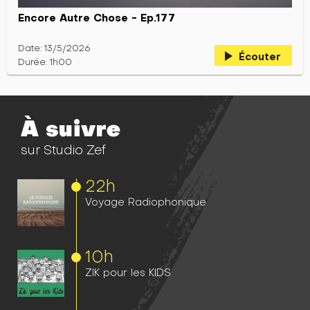
Encore Autre Chose - Ep.177
Date: 13/5/2026
play_arrow
Écouter
Durée: 1h00
À suivre
sur Studio Zef
22h
Voyage Radiophonique
10h
ZIK pour les KIDS