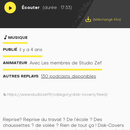
Écouter
(durée : 17:33)
play_arrow
save_alt
(téléchargé 45x)
music_note
MUSIQUE
PUBLIÉ
il y a 4 ans
ANIMATEUR
Avec Les membres de Studio Zef
AUTRES REPLAYS
130 podcasts disponibles
https://www.studiozef.fr/category/disk-covers/feed/
rss_feed
Reprise? Reprise du travail ? De l’école ? Des
chaussettes ? de volée ? Rien de tout ça ! Disk-Covers