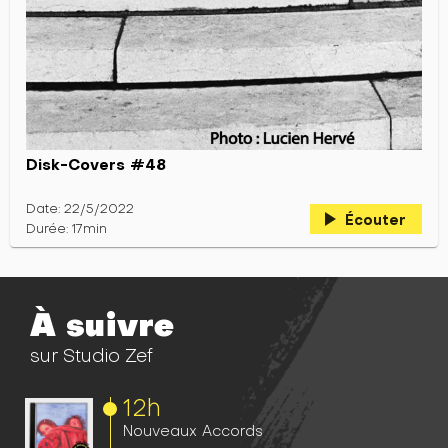
Disk-Covers #48
Date: 22/5/2022
play_arrow
Écouter
Durée: 17min
À suivre
sur Studio Zef
12h
Nouveaux Accords