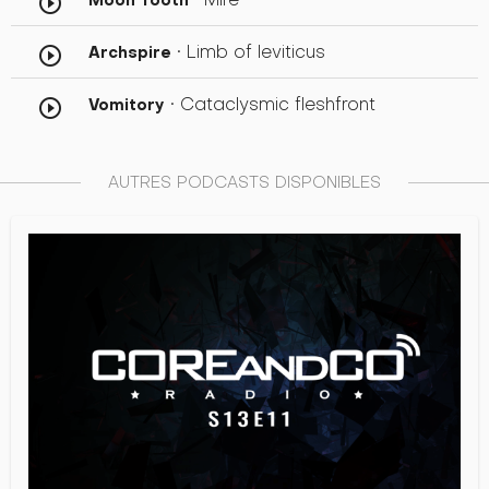
play_circle_outline
• Limb of leviticus
Archspire
play_circle_outline
• Cataclysmic fleshfront
Vomitory
play_circle_outline
AUTRES PODCASTS DISPONIBLES