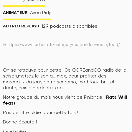
ANIMATEUR
Avec Pidji
AUTRES REPLAYS
129 podcasts disponibles
https://www.studiozef.fr/category/coreandco-radio/feed/
rss_feed
On se retrouve pour cette 10e COREandCO radio de la
saison,mettez le son au max, pour profiter des
morceaux du jour, entre screamo, mathrock, brutal
death, noise, hardcore, etc.
Rats Will
Notre groupe du mois nous vient de Finlande :
feast
Pas de titre oldie pour cette fois !
Bonne écoute !