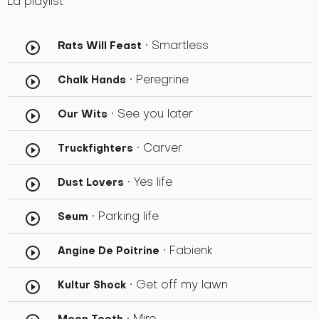
La playlist
• Smartless
Rats Will Feast
play_circle_outline
• Peregrine
Chalk Hands
play_circle_outline
• See you later
Our Wits
play_circle_outline
• Carver
Truckfighters
play_circle_outline
• Yes life
Dust Lovers
play_circle_outline
• Parking life
Seum
play_circle_outline
• Fabienk
Angine De Poitrine
play_circle_outline
• Get off my lawn
Kultur Shock
play_circle_outline
• Mire
Moon Tooth