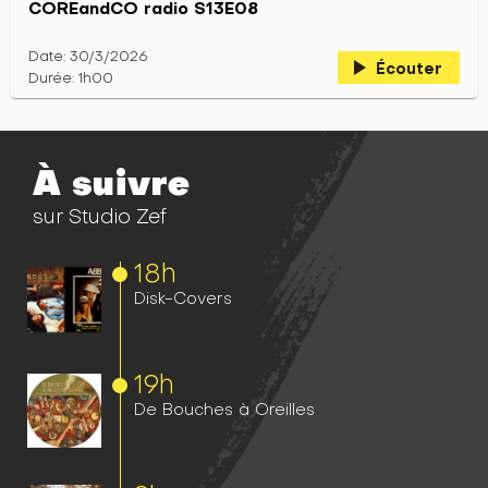
COREandCO radio S13E08
Date: 30/3/2026
play_arrow
Écouter
Durée: 1h00
À suivre
sur Studio Zef
18h
Disk-Covers
19h
De Bouches à Oreilles