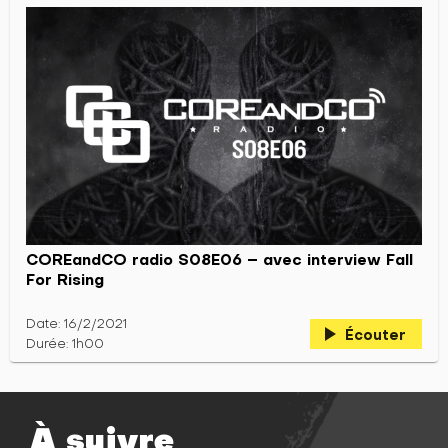
COREandCO radio S08E06 – avec interview Fall
For Rising
Date: 16/2/2021
play_arrow
Écouter
Durée: 1h00
À suivre