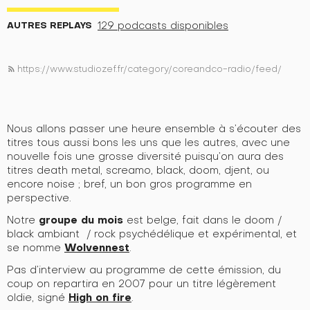
AUTRES REPLAYS
129 podcasts disponibles
https://www.studiozef.fr/category/coreandco-radio/feed/
rss_feed
Nous allons passer une heure ensemble à s’écouter des
titres tous aussi bons les uns que les autres, avec une
nouvelle fois une grosse diversité puisqu’on aura des
titres death metal, screamo, black, doom, djent, ou
encore noise ; bref, un bon gros programme en
perspective.
groupe du mois
Notre
est belge, fait dans le
doom /
black ambiant / rock psychédélique et expérimental, et
Wolvennest
se nomme
.
Pas d’interview au programme de cette émission, du
coup on repartira en 2007 pour un titre légèrement
High on fire
oldie, signé
.