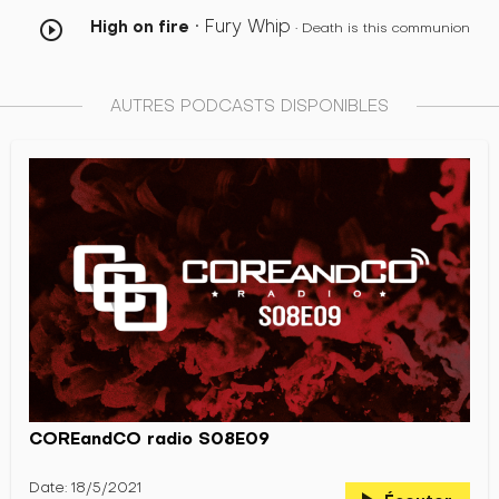
• Fury Whip
High on fire
play_circle_outline
• Death is this communion
AUTRES PODCASTS DISPONIBLES
COREandCO radio S08E09
Date: 18/5/2021