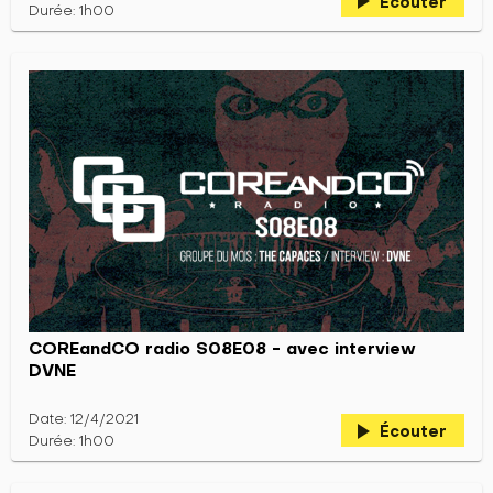
play_arrow
Écouter
Durée: 1h00
COREandCO radio S08E08 - avec interview
DVNE
Date: 12/4/2021
play_arrow
Écouter
Durée: 1h00