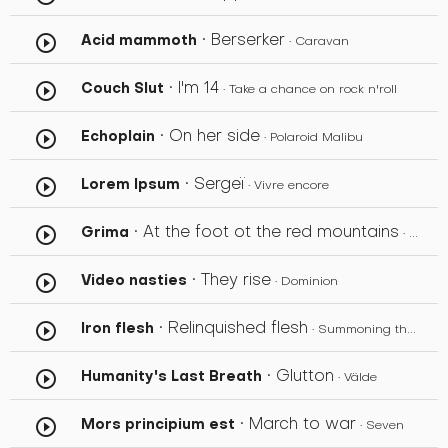
• Berserker
Acid mammoth
play_circle_outline
• Caravan
• I'm 14
Couch Slut
play_circle_outline
• Take a chance on rock n'roll
• On her side
Echoplain
play_circle_outline
• Polaroid Malibu
• Sergeï
Lorem Ipsum
play_circle_outline
• Vivre encore
• At the foot ot the red mountains
Grima
play_circle_outline
• Rotten garden
• They rise
Video nasties
play_circle_outline
• Dominion
• Relinquished flesh
Iron flesh
play_circle_outline
• Summoning the putrid
• Glutton
Humanity's Last Breath
play_circle_outline
• Välde
• March to war
Mors principium est
play_circle_outline
• Seven