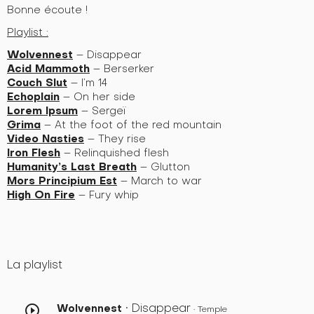
Bonne écoute !
Playlist :
Wolvennest
– Disappear
Acid Mammoth
– Berserker
Couch Slut
– I’m 14
Echoplain
– On her side
Lorem Ipsum
– Sergeï
Grima
– At the foot of the red mountain
Video Nasties
– They rise
Iron Flesh
– Relinquished flesh
Humanity’s Last Breath
– Glutton
Mors Principium Est
– March to war
High On Fire
– Fury whip
La playlist
• Disappear
Wolvennest
play_circle_outline
• Temple