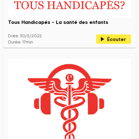
Tous Handicapés - La santé des enfants
Date: 30/5/2022
play_arrow
Écouter
Durée: 17min