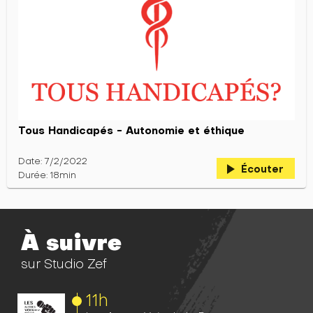
Tous Handicapés - Autonomie et éthique
Date: 7/2/2022
play_arrow
Écouter
Durée: 18min
À suivre
sur Studio Zef
11h