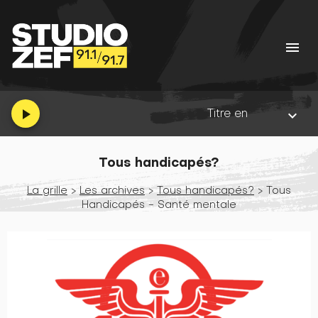
menu
Titre en cours :
Right Pl
play_arrow
keyboard_arrow_down
Tous handicapés?
La grille
>
Les archives
>
Tous handicapés?
> Tous
Handicapés - Santé mentale