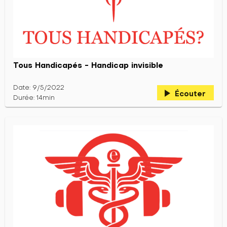
Tous Handicapés - Handicap invisible
Date: 9/5/2022
play_arrow
Écouter
Durée: 14min