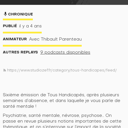
mic
CHRONIQUE
PUBLIÉ
il y a 4 ans
ANIMATEUR
Avec Thibault Parenteau
AUTRES REPLAYS
9 podcasts disponibles
https://www.studiozef.fr/category/tous-handicapes/feed/
rss_feed
Sixième émission de Tous Handicapés, après plusieurs
semaines d’absence, et dans laquelle je vous parle de
santé mentale !
Psychiatrie, santé mentale, névrose, psychose… On
passe en revue plusieurs notions importantes de cette
thématique, et on s’interroge sur l’impact de la société