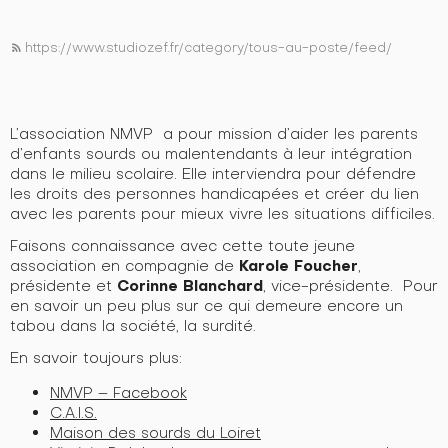
https://www.studiozef.fr/category/tous-au-poste/feed/
rss_feed
L’association NMVP a pour mission d’aider les parents
d’enfants sourds ou malentendants à leur intégration
dans le milieu scolaire. Elle interviendra pour défendre
les droits des personnes handicapées et créer du lien
avec les parents pour mieux vivre les situations difficiles.
Faisons connaissance avec cette toute jeune
Karole Foucher
association en compagnie de
,
Corinne Blanchard
présidente et
, vice-présidente. Pour
en savoir un peu plus sur ce qui demeure encore un
tabou dans la société, la surdité.
En savoir toujours plus:
NMVP – Facebook
C.A.I.S.
Maison des sourds du Loiret