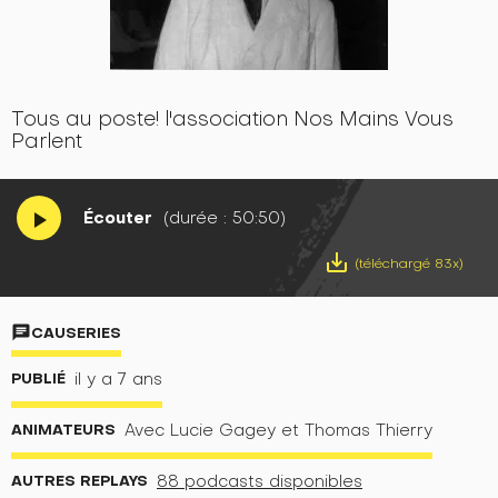
Tous au poste! l'association Nos Mains Vous
Parlent
Écouter
(durée : 50:50)
play_arrow
save_alt
(téléchargé 83x)
chat
CAUSERIES
PUBLIÉ
il y a 7 ans
ANIMATEURS
Avec Lucie Gagey et Thomas Thierry
AUTRES REPLAYS
88 podcasts disponibles