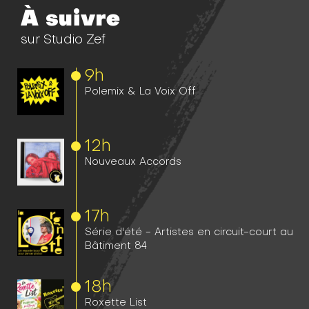
À suivre
sur Studio Zef
9h
Polemix & La Voix Off
12h
Nouveaux Accords
17h
Série d'été - Artistes en circuit-court au
Bâtiment 84
18h
Roxette List