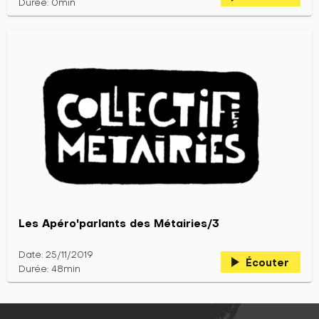
Durée: 0min
Les Apéro'parlants des Métairies/3
Date: 25/11/2019
play_arrow
Écouter
Durée: 48min