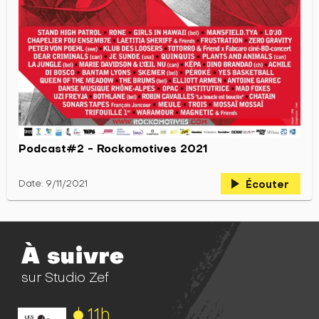
Podcast#2 - Rockomotives 2021
play_arrow
Date: 9/11/2021
Écouter
À suivre
sur Studio Zef
11h