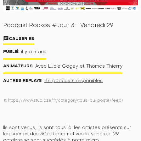
Podcast Rockos #Jour 3 - Vendredi 29
chat
CAUSERIES
PUBLIÉ
il y a 5 ans
ANIMATEURS
Avec Lucie Gagey et Thomas Thierry
AUTRES REPLAYS
88 podcasts disponibles
https://www.studiozef.fr/category/tous-au-poste/feed/
rss_feed
Ils sont venus, ils sont tous là: les artistes présents sur
les scènes des 30e Rockomotives le vendredi 29
octobre se sont succédés à notre micro.