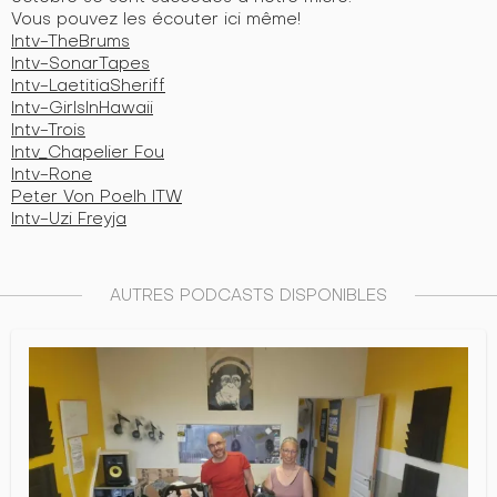
Vous pouvez les écouter ici même!
Intv-TheBrums
Intv-SonarTapes
Intv-LaetitiaSheriff
Intv-GirlsInHawaii
Intv-Trois
Intv_Chapelier Fou
Intv-Rone
Peter Von Poelh ITW
Intv-Uzi Freyja
AUTRES PODCASTS DISPONIBLES