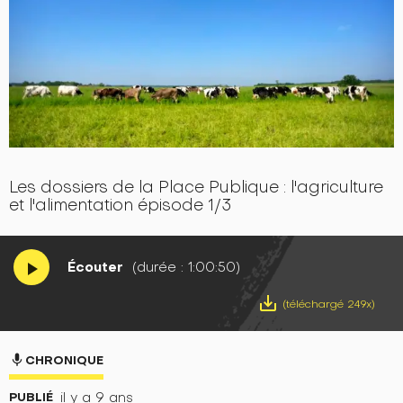
Les dossiers de la Place Publique : l'agriculture
et l'alimentation épisode 1/3
Écouter
(durée : 1:00:50)
play_arrow
save_alt
(téléchargé 249x)
mic
CHRONIQUE
PUBLIÉ
il y a 9 ans