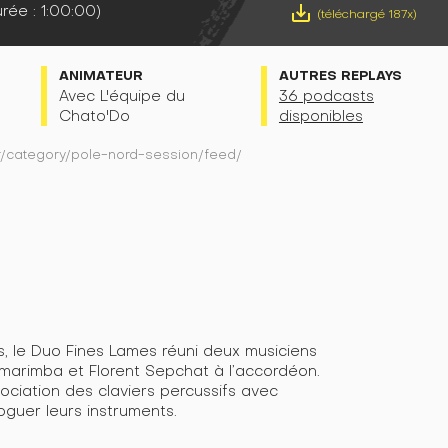
rée : 1:00:00)
save_alt
(téléchargé 187x)
É
ANIMATEUR
AUTRES REPLAYS
Avec L'équipe du
36 podcasts
Chato'Do
disponibles
fr/category/pole-nord-session/feed/
, le Duo Fines Lames réuni deux musiciens
 marimba et Florent Sepchat à l’accordéon.
ssociation des claviers percussifs avec
oguer leurs instruments.