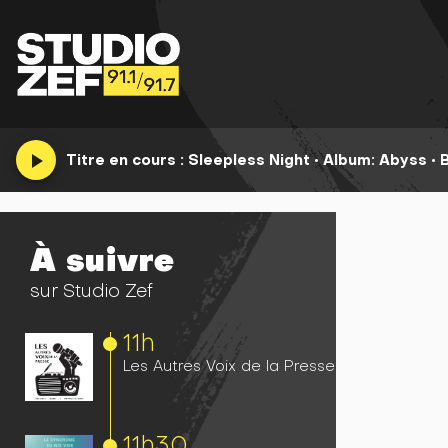
play_arrow
Titre en cours :
Sleepless Night
•
Album: Abyss •
À suivre
sur Studio Zef
11h
Les Autres Voix de la Presse
11h
30