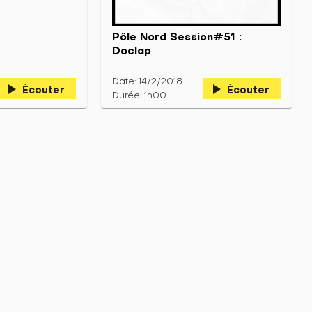
Pôle Nord Session#51 :
Doclap
Date: 14/2/2018
play_arrow
play_arrow
Écouter
Écouter
Durée: 1h00