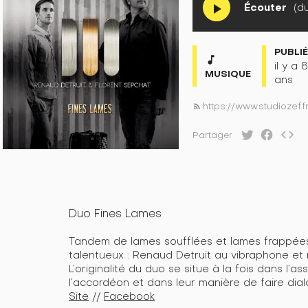
Écouter
(du
play_arrow
PUBLI
music_note
il y a 8
MUSIQUE
ans
https://www.studiozef.
rss_feed
code
Partager
Duo Fines Lames
Tandem de lames soufflées et lames frappées
talentueux : Renaud Detruit au vibraphone et
L’originalité du duo se situe à la fois dans l’a
l’accordéon et dans leur manière de faire dial
Site
//
Facebook