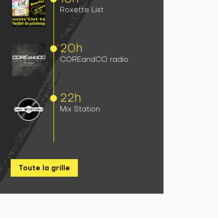
Roxette List
20h
COREandCO radio
22h
Mix Station
Toute la grille