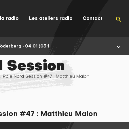
la radio
Les ateliers radio
Contact
search
Söderberg •
04:01 (03:17)
keyboard_arrow_down
d Session
> Pôle Nord Session #47 : Matthieu Malon
ssion #47 : Matthieu Malon