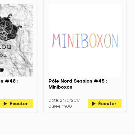
on #48 :
Pôle Nord Session #45 :
Miniboxon
Date: 24/6/2017
play_arrow
play_arrow
Écouter
Écouter
Durée: 1h00