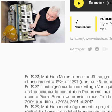
Écouter
(du
play_arrow
PUBLI
music_note
il y a 9
MUSIQUE
ans
https://www.studiozef.
rss_feed
code
Partager
En 1993, Matthieu Malon forme Joe Shmo, grou
chansons entre 1994 et 1997 (dont un 45 tours 
En 1997, il est signé sur le label Village Vert q
en français, sur la compilation Panorama, aux
encore Pierre Bondu. Un premier album Froids p
2004 (réedité en 2016), 2014 et 2017.
En 1999, Matthieu monte également le projet 
réalisé 3 albums sur le label Monopsone entr