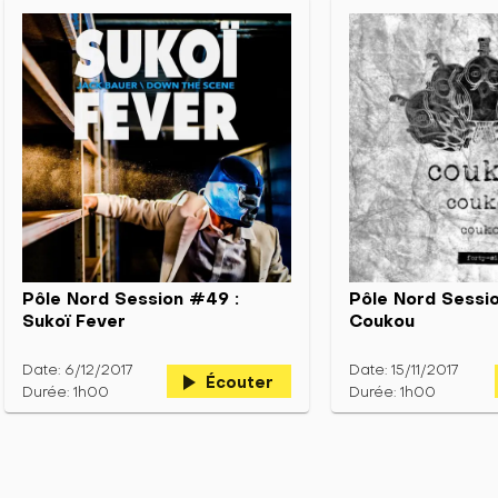
Pôle Nord Session #49 :
Pôle Nord Sessi
Sukoï Fever
Coukou
Date: 6/12/2017
Date: 15/11/2017
play_arrow
Écouter
Durée: 1h00
Durée: 1h00