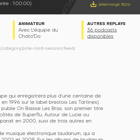
rée : 1:00:00)
save_alt
(téléchargé 182x)
É
ANIMATEUR
AUTRES REPLAYS
Avec L'équipe du
36 podcasts
Chato'Do
disponibles
fr/category/pole-nord-session/feed/
pe qui enregistrera plus d’une centaine de
en 1996 sur le label brestois Les Tartines).
ui publie On Baisse Les Bras, son premier titre
 côtés de Superflu, Autour de Lucie ou
arait en 2000, suivi de trois autres en
de musique électronique laudanum, qui a
e 2002 et 2009. Sur les albums de laudanum