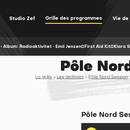
Grille des programmes
Studio Zef
Vie de 
•
Album: Radioaktivitet •
Emil Jensen First Aid Kit Klara 
Pôle Nor
La grille
>
Les archives
>
Pôle Nord Session
Pôle Nord Se