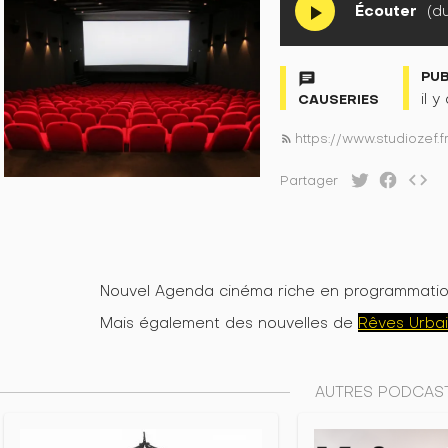
Écouter
(du
play_arrow
PU
chat
il y
CAUSERIES
https://www.studiozef.
rss_feed
code
Partager
Nouvel Agenda cinéma riche en programmati
Mais également des nouvelles de
Rêves Urba
AUTRES PODCAST