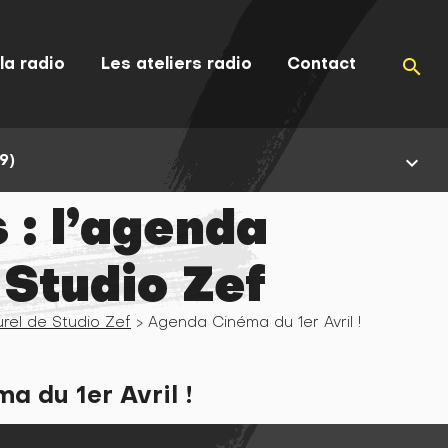
la radio
Les ateliers radio
Contact
search
9)
keyboard_arrow_down
 : l’agenda
 Studio Zef
urel de Studio Zef
> Agenda Cinéma du 1er Avril !
 du 1er Avril !