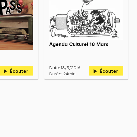
Agenda Culturel 18 Mars
Date: 18/3/2016
play_arrow
play_arrow
Écouter
Écouter
Durée: 24min