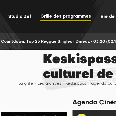
Grille des programmes
Studio Zef
Vie de 
 Countdown: Top 25 Reggae Singles •
Dmedz •
03:20 (02:1
Keskispass
culturel de
La grille
>
Les archives
>
Keskispass : l’agenda cult
Agenda Cinéma