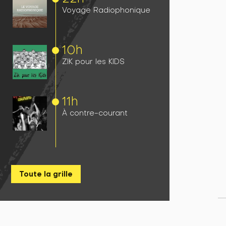
Voyage Radiophonique
10h
ZIK pour les KIDS
11h
À contre-courant
Toute la grille