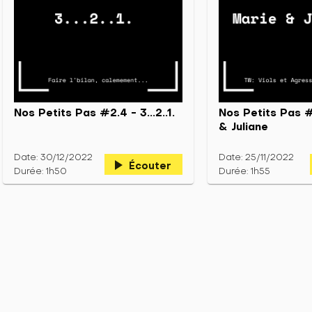
Nos Petits Pas #2.4 - 3...2..1.
Nos Petits Pas #
& Juliane
Date: 30/12/2022
Date: 25/11/2022
play_arrow
Écouter
Durée: 1h50
Durée: 1h55