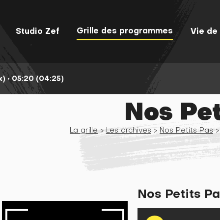
Grille des programmes
Studio Zef
Vie de 
x)
•
05:20 (04:25)
Nos Pet
La grille
>
Les archives
>
Nos Petits Pas
>
Nos Petits Pa