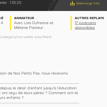
rée : 1:35:21)
save_alt
(téléchargé 53x)
LIÉ
ANIMATEUR
AUTRES REPLAYS
a 4
Avec Lola Dufresne et
17 podcasts
Mélanie Pasteur
disponibles
fr/category/nos-petits-pas/feed/
son de Nos Petits Pas, nous recevons
depuis le désir d’enfant jusqu’à l’éducation.
ils ont reçu de leurs pères ? Comment ont-ils
eurs enfants ?