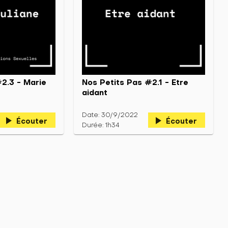
2.3 - Marie
Nos Petits Pas #2.1 - Etre
aidant
Date: 30/9/2022
play_arrow
play_arrow
Écouter
Écouter
Durée: 1h34