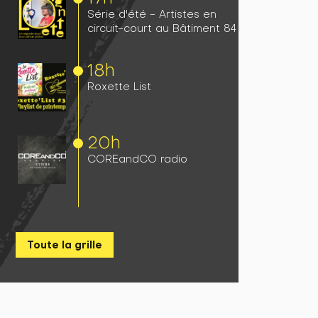
Série d'été - Artistes en
circuit-court au Bâtiment 84
18h
Roxette List
20h
COREandCO radio
Toute la grille