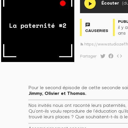
Écouter
(du
play_arrow
PUB
chat
il y 
CAUSERIES
ans
https://www.studiozef.
rss_feed
code
Partager
Pour le second épisode de cette seconde sai
Jimmy, Olivier et Thomas.
Nos invités nous ont raconté leurs paternités, 
Qu’ont-ils voulu reproduire de l’éducation qu’
trouvé leurs places ? Que souhaitent-t-ils à l