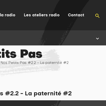
la radio
Les ateliers radio
Contact
search
keyboard_arrow_down
its Pas
 Nos Petits Pas #2.2 - La paternité #2
s #2.2 - La paternité #2