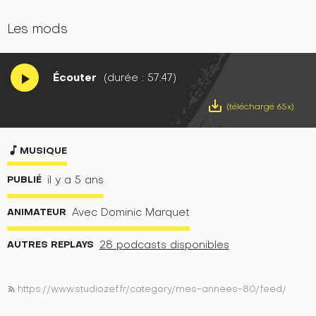
Les mods
Écouter
(durée : 57:47)
play_arrow
save_alt
(téléchargé 65x)
music_note
MUSIQUE
PUBLIÉ
il y a 5 ans
ANIMATEUR
Avec Dominic Marquet
AUTRES REPLAYS
28 podcasts disponibles
https://www.studiozef.fr/category/mes-annees-80/feed/
rss_feed