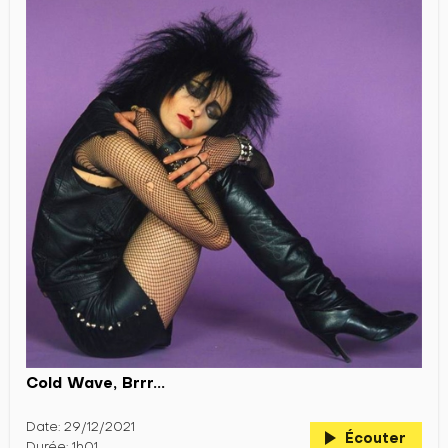
Cold Wave, Brrr...
Date: 29/12/2021
play_arrow
Écouter
Durée: 1h01