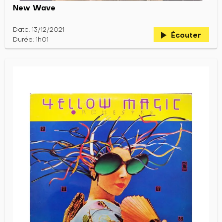
New Wave
Date: 13/12/2021
play_arrow
Écouter
Durée: 1h01