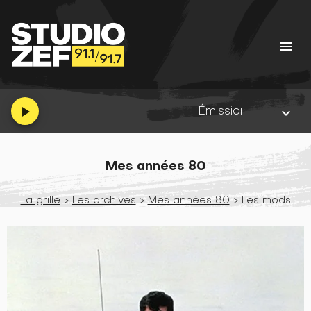
menu
Émission :
COREandCO radio
play_arrow
keyboard_arrow_down
Mes années 80
La grille
>
Les archives
>
Mes années 80
> Les mods