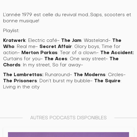
L’année 1979 est celle du revival mod…Saps, scooters et
bonne musique!
Playlist:
Kratwerk
The Jam
The
: Electric café-
: Wasteland-
Who
Secret Affair
: Real me-
: Glory boys, Time for
Merton Parkas
The Accident:
action-
: Tear of a clown-
The Aces
The
Curtains for you-
: One way street-
Chords
: In my street, So far away-
The Lambrettas:
The Moderns
Runaround-
: Circles-
The Prisoners
The Squire
: Don’t burst my bubble-
:
Living in the city
AUTRES PODCASTS DISPONIBLES