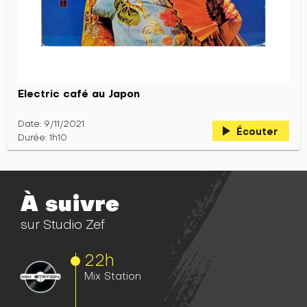
Electric café au Japon
Date: 9/11/2021
play_arrow
Écouter
Durée: 1h10
À suivre
sur Studio Zef
22h
Mix Station