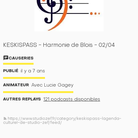
KESKISPASS - Harmonie de Blois - 02/04
chat
CAUSERIES
PUBLIÉ
il y a 7 ans
ANIMATEUR
Avec Lucie Gagey
AUTRES REPLAYS
121 podcasts disponibles
https://www.studiozef.fr/category/keskispass-lagenda-
rss_feed
culturel-de-studio-zef/feed/