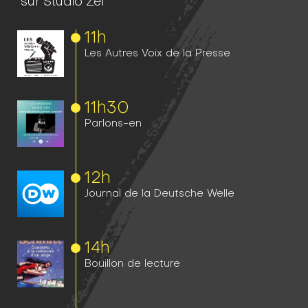
sur Studio Zef
11h
Les Autres Voix de la Presse
11h
30
Parlons-en
12h
Journal de la Deutsche Welle
14h
Bouillon de lecture