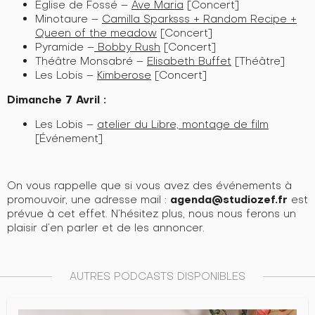
Eglise de Fossé –
Ave Maria
[Concert]
Minotaure –
Camilla Sparksss + Random Recipe +
Queen of the meadow
[Concert]
Pyramide –
Bobby Rush
[Concert]
Théâtre Monsabré –
Elisabeth Buffet
[Théâtre]
Les Lobis –
Kimberose
[Concert]
Dimanche 7 Avril :
Les Lobis –
atelier du Libre, montage de film
[Événement]
On vous rappelle que si vous avez des événements à
agenda@studiozef.fr
promouvoir, une adresse mail :
est
prévue à cet effet. N’hésitez plus, nous nous ferons un
plaisir d’en parler et de les annoncer.
AUTRES PODCASTS DISPONIBLES