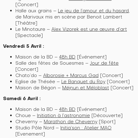
[Concert]
Halle aux grains –
Le jeu de l’amour et du hasard
,
de Marivaux mis en scène par Benoit Lambert
[Théâtre]
Le Minotaure –
Alex Vizorek est une œuvre d’art
[Spectacle]
Vendredi 5 Avril :
Maison de la BD –
48h BD
[Événement]
Salle des fêtes de Souesmes –
Jour de fête
[Concert]
Chato’do –
Alborosie + Marcus Gad
[Concert]
Eglise de Thésée –
Le Banquet du Roy
[Concert]
Maison de Bégon –
Méjnun et Méloblast
[Concert]
Samedi 6 Avril :
Maison de la BD –
48h BD
[Événement]
Choue –
Initiation à l’astronomie
[Découverte]
Cheverny –
Marathon de Cheverny
[Sport]
Studio Pôle Nord –
Initia’son : Atelier MAO
[Evenement]