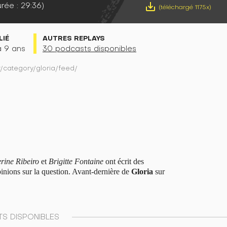
rée : 29:36)
save_alt
(téléchargé 1175x)
LIÉ
AUTRES REPLAYS
 a 9 ans
30 podcasts disponibles
r/category/gloria/feed/
rine Ribeiro
et
Brigitte Fontaine
ont écrit des
pinions sur la question. Avant-dernière de
Gloria
sur
S DISPONIBLES