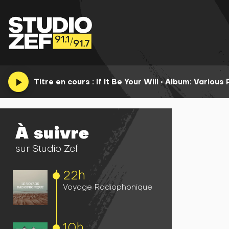
play_arrow
Titre en cours :
If It Be Your Will
•
Album: Various 
À suivre
sur Studio Zef
22h
Voyage Radiophonique
10h