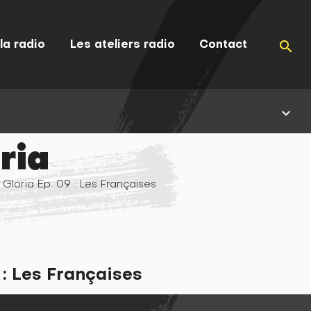
la radio
Les ateliers radio
Contact
search
keyboard_arrow_down
ria
 Gloria Ep. 09 : Les Françaises
 : Les Françaises