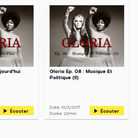
jourd'hui
Gloria Ep. 08 : Musique Et
Politique (II)
Date: 10/3/2017
play_arrow
play_arrow
Écouter
Écouter
Durée: 26min