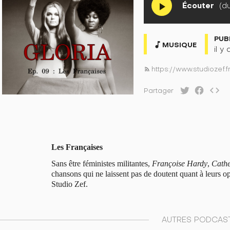
Écouter
(du
play_arrow
PUB
music_note
MUSIQUE
il y
https://www.studiozef.f
rss_feed
code
Partager
Les Françaises
Sans être féministes militantes,
Françoise Hardy
,
Cathe
chansons qui ne laissent pas de doutent quant à leurs o
Studio Zef.
AUTRES PODCAST