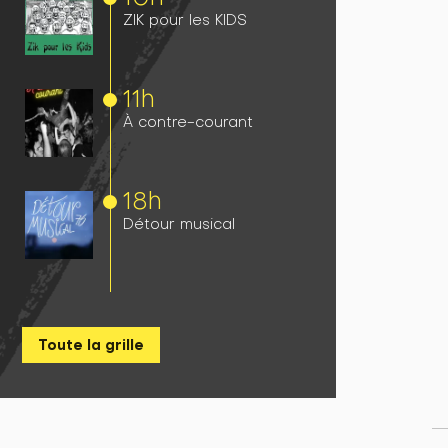
ZIK pour les KIDS
11h
À contre-courant
18h
Détour musical
Toute la grille