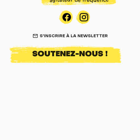
S'INSCRIRE À LA NEWSLETTER
mail_outline
SOUTENEZ-NOUS !