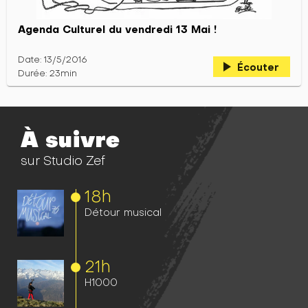
Agenda Culturel du vendredi 13 Mai !
Date: 13/5/2016
play_arrow
Écouter
Durée: 23min
À suivre
sur Studio Zef
18h
Détour musical
21h
H1000