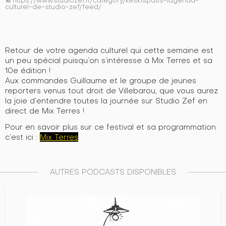
https://www.studiozef.fr/category/keskispass-lagenda-
rss_feed
culturel-de-studio-zef/feed/
Retour de votre agenda culturel qui cette semaine est
un peu spécial puisqu’on s’
intéresse
à Mix Terres et sa
10e édition !
Aux commandes
Guillaume et le groupe de jeunes
reporters
venus
tout droit de Villebarou, que vous aurez
la joie d’entendre toutes la journée sur Studio Zef en
direct de Mix Terres !
Pour en savoir plus sur ce festival et sa programmation
c’est ici :
Mix Terres
AUTRES PODCASTS DISPONIBLES