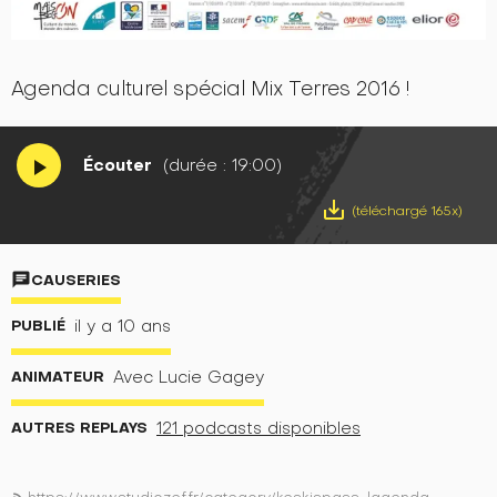
Agenda culturel spécial Mix Terres 2016 !
Écouter
(durée : 19:00)
play_arrow
save_alt
(téléchargé 165x)
chat
CAUSERIES
PUBLIÉ
il y a 10 ans
ANIMATEUR
Avec Lucie Gagey
AUTRES REPLAYS
121 podcasts disponibles