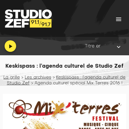
menu
Titre en cours :
Habibi
•
Al
play_arrow
keyboard_arrow_down
Keskispass : l’agenda culturel de Studio Zef
La grille
>
Les archives
>
Keskispass : l’agenda culturel de
Studio Zef
> Agenda culturel spécial Mix Terres 2016 !