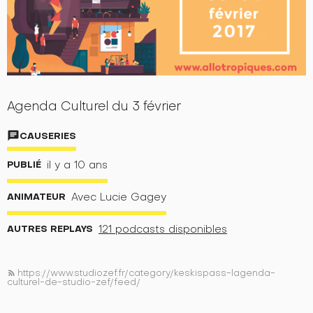
Agenda Culturel du 3 février
chat
CAUSERIES
PUBLIÉ
il y a 10 ans
ANIMATEUR
Avec Lucie Gagey
AUTRES REPLAYS
121 podcasts disponibles
https://www.studiozef.fr/category/keskispass-lagenda-
rss_feed
culturel-de-studio-zef/feed/