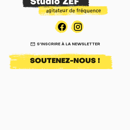
S'INSCRIRE À LA NEWSLETTER
mail_outline
SOUTENEZ-NOUS !