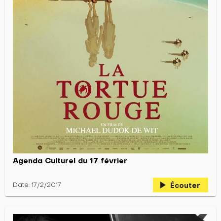
Agenda Culturel du 17 février
play_arrow
Date: 17/2/2017
Écouter