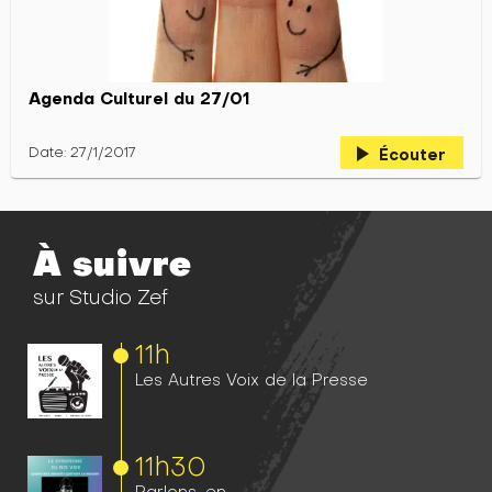
Agenda Culturel du 27/01
play_arrow
Date: 27/1/2017
Écouter
À suivre
sur Studio Zef
11h
Les Autres Voix de la Presse
11h
30
Parlons-en