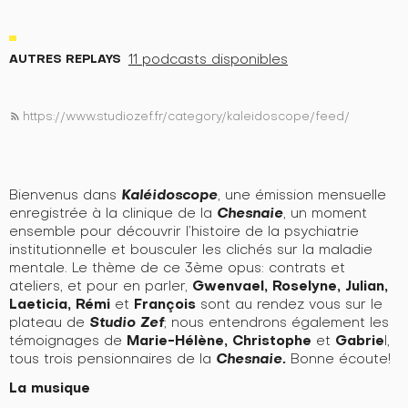
AUTRES REPLAYS
11 podcasts disponibles
https://www.studiozef.fr/category/kaleidoscope/feed/
rss_feed
Kaléidoscope
Bienvenus dans
, une émission mensuelle
Chesnaie
enregistrée à la clinique de la
, un moment
ensemble pour découvrir l’histoire de la psychiatrie
institutionnelle et bousculer les clichés sur la maladie
mentale. Le thème de ce 3ème opus: contrats et
Gwenvael, Roselyne, Julian,
ateliers, et pour en parler,
Laeticia, Rémi
François
et
sont au rendez vous sur le
Studio Zef
plateau de
; nous entendrons également les
Marie-Hélène, Christophe
Gabrie
témoignages de
et
l,
Chesnaie.
tous trois pensionnaires de la
Bonne écoute!
La musique