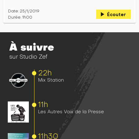
Date: 25/1/2019
play_arrow
Écouter
Durée: 1h00
À suivre
sur Studio Zef
22h
Mix Station
11h
Les Autres Voix de la Presse
11h
30