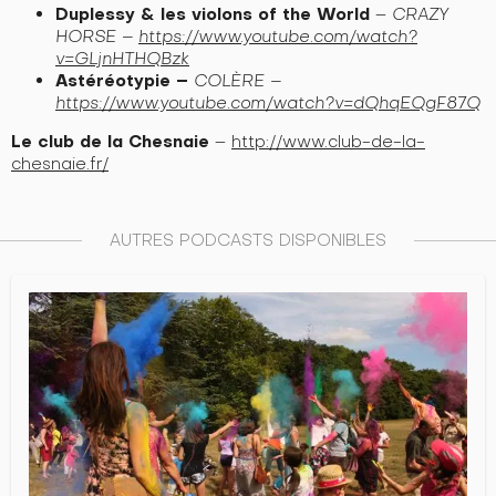
Duplessy & les violons of the World
–
CRAZY
HORSE –
https://www.youtube.com/watch?
v=GLjnHTHQBzk
Astéréotypie –
COLÈRE –
https://www.youtube.com/watch?v=dQhqEQgF87Q
Le club de la Chesnaie
–
http://www.club-de-la-
chesnaie.fr/
AUTRES PODCASTS DISPONIBLES