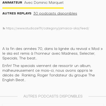
ANIMATEUR
Avec Dominic Marquet
AUTRES REPLAYS
30 podcasts disponibles
https://www.studiozef.fr/category/jamaica-ska/feed/
rss_feed
A la fin des années 70, dans la lignée du revival « Mod »
le ska est remis à l’honneur avec Madness, Selecter,
Specials, The beat…
Enfin! The specials viennent de ressortir un album,
malheureusement ce mois-ci, nous avons appris le
décès de Ranking, Roger fondateur du groupe The
English Beat…
AUTRES PODCASTS DISPONIBLES