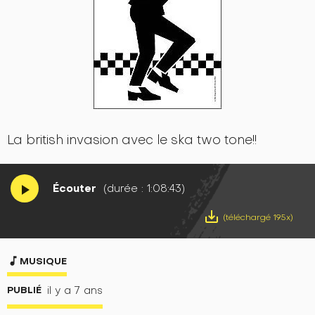
La british invasion avec le ska two tone!!
Écouter
(durée : 1:08:43)
play_arrow
save_alt
(téléchargé 195x)
music_note
MUSIQUE
PUBLIÉ
il y a 7 ans