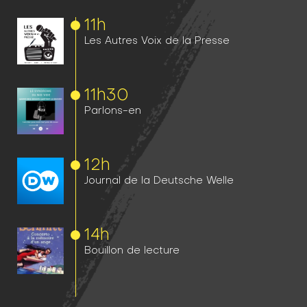
11h
Les Autres Voix de la Presse
11h
30
Parlons-en
12h
Journal de la Deutsche Welle
14h
Bouillon de lecture