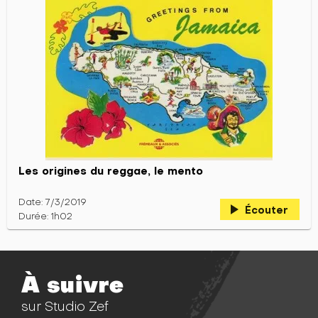
Les origines du reggae, le mento
Date: 7/3/2019
play_arrow
Écouter
Durée: 1h02
À suivre
sur Studio Zef