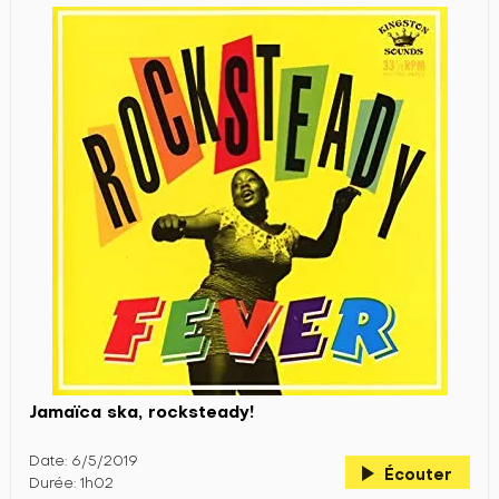
Jamaïca ska, rocksteady!
Date: 6/5/2019
play_arrow
Écouter
Durée: 1h02