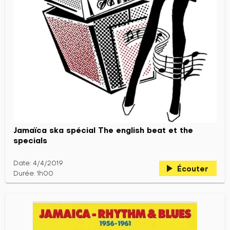
Jamaïca ska spécial The english beat et the
specials
Date: 4/4/2019
play_arrow
Écouter
Durée: 1h00