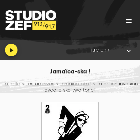
menu
Titre en cours :
Right Plac
play_arrow
keyboard_arrow_down
Jamaïca-ska !
La grille
>
Les archives
>
Jamaïca-ska !
> La british invasion
avec le ska two tone!!