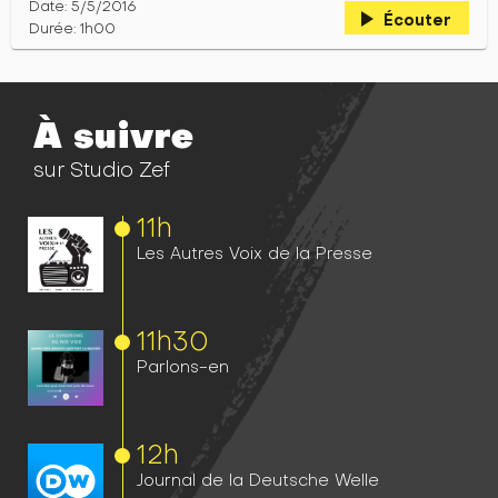
Date: 5/5/2016
play_arrow
Écouter
Durée: 1h00
À suivre
sur Studio Zef
11h
Les Autres Voix de la Presse
11h
30
Parlons-en
12h
Journal de la Deutsche Welle