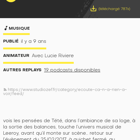
save_alt
(téléchargé 787x)
music_note
MUSIQUE
PUBLIÉ
il y a 9 ans
ANIMATEUR
Avec Lucie Riviere
AUTRES REPLAYS
19 podcasts disponibles
https://www.studiozef.fr/category/ecoute-ca-n-a-rien-a-
rss_feed
voir/feed/
vois les pensées de Tété, dans l’ambiance de sa loge, à
la sortie des balances, touche l’univers musical de
Leeroy, avant qu’il monte sur scène… retour sur
l’évènement du 25/02/2017, à guichet fermé, au