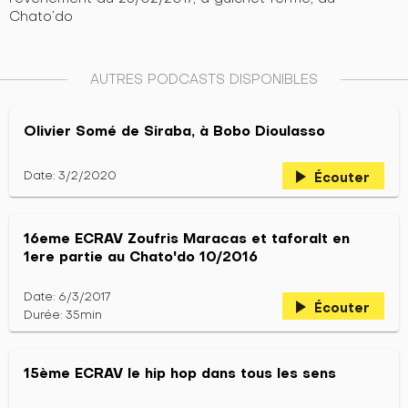
Chato’do
AUTRES PODCASTS DISPONIBLES
Olivier Somé de Siraba, à Bobo Dioulasso
play_arrow
Date: 3/2/2020
Écouter
16eme ECRAV Zoufris Maracas et taforalt en
1ere partie au Chato'do 10/2016
Date: 6/3/2017
play_arrow
Écouter
Durée: 35min
15ème ECRAV le hip hop dans tous les sens