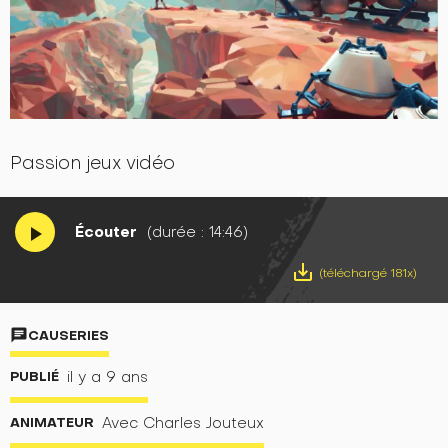
Passion jeux vidéo
Écouter
(durée : 14:46)
play_arrow
save_alt
(téléchargé 181x)
chat
CAUSERIES
PUBLIÉ
il y a 9 ans
ANIMATEUR
Avec Charles Jouteux