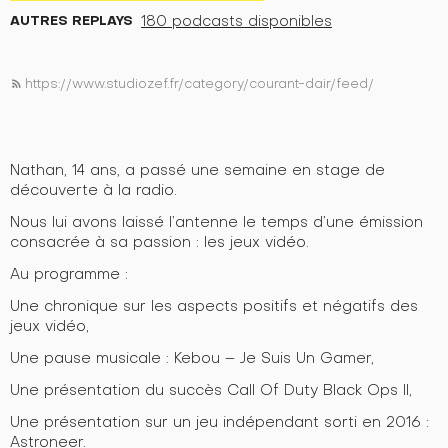
AUTRES REPLAYS
180 podcasts disponibles
https://www.studiozef.fr/category/courant-dair/feed/
rss_feed
Nathan, 14 ans, a passé une semaine en stage de
découverte à la radio.
Nous lui avons laissé l’antenne le temps d’une émission
consacrée à sa passion : les jeux vidéo.
Au programme :
Une chronique sur les aspects positifs et négatifs des
jeux vidéo,
Une pause musicale : Kebou – Je Suis Un Gamer,
Une présentation du succès Call Of Duty Black Ops II,
Une présentation sur un jeu indépendant sorti en 2016 :
Astroneer.