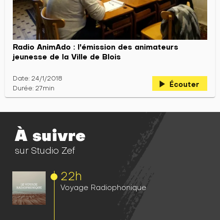
Radio AnimAdo : l'émission des animateurs
jeunesse de la Ville de Blois
Date: 24/1/2018
play_arrow
Écouter
Durée: 27min
À suivre
sur Studio Zef
22h
Voyage Radiophonique