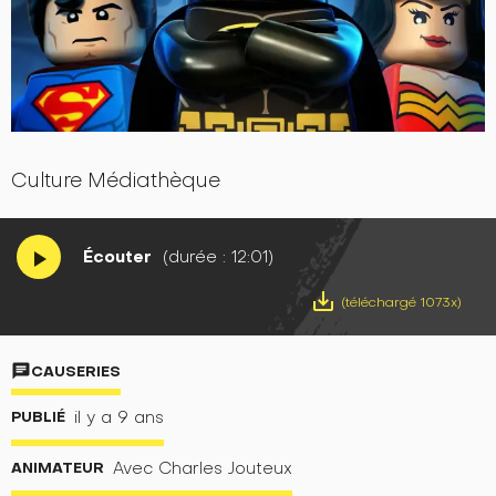
Culture Médiathèque
Écouter
(durée : 12:01)
play_arrow
save_alt
(téléchargé 1073x)
chat
CAUSERIES
PUBLIÉ
il y a 9 ans
ANIMATEUR
Avec Charles Jouteux