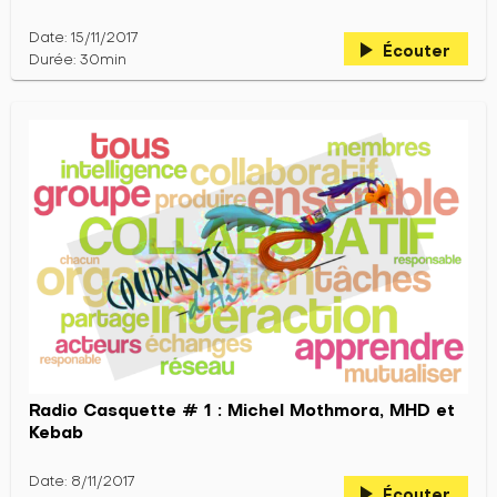
Date: 15/11/2017
play_arrow
Écouter
Durée: 30min
Radio Casquette # 1 : Michel Mothmora, MHD et
Kebab
Date: 8/11/2017
play_arrow
Écouter