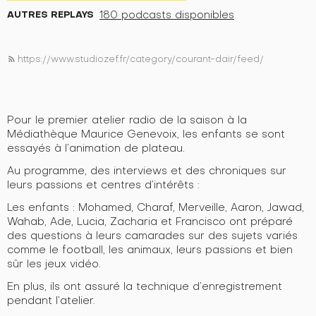
AUTRES REPLAYS
180 podcasts disponibles
https://www.studiozef.fr/category/courant-dair/feed/
rss_feed
Pour le premier atelier radio de la saison à la
Médiathèque Maurice Genevoix, les enfants se sont
essayés à l’animation de plateau.
Au programme, des interviews et des chroniques sur
leurs passions et centres d’intérêts :
Les enfants : Mohamed, Charaf, Merveille, Aaron, Jawad,
Wahab, Ade, Lucia, Zacharia et Francisco ont préparé
des questions à leurs camarades sur des sujets variés
comme le football, les animaux, leurs passions et bien
sûr les jeux vidéo.
En plus, ils ont assuré la technique d’enregistrement
pendant l’atelier.