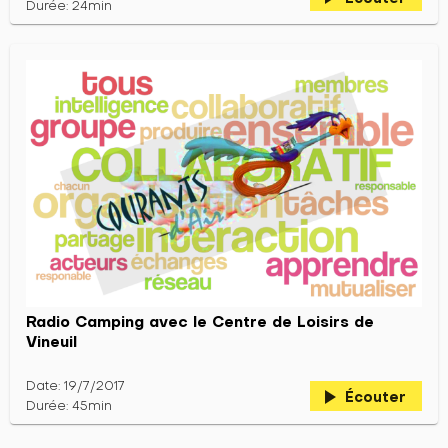
Durée: 24min
Radio Camping avec le Centre de Loisirs de
Vineuil
Date: 19/7/2017
play_arrow
Écouter
Durée: 45min